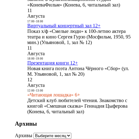
«КоневаФильм» (Конева, 6, читальный зал)
11
Августа
17:00
-
18:00
Виртуальный концертный зал 12+
Показ х/ф «Смелые люди» к 100-летию актера
театра и кино Сергея Гурзо (Мосфильм, 1950, 95
мин.) (Ульяновой, 1, зал № 12)
11
Августа
18:00
-
19:00
Презентация книги 12+
Новая книга поэта Антона Чёрного «Сбор» (ул.
М. Ульяновой, 1, зал № 20)
12
Августа
12:00
-
13:00
«Читающая лошадка» 6+
Детский клуб любителей чтения. Знакомство с
книгой «Смешная сказка» Геннадия Цыферова
(Конева, 6, читальный зал)
Архивы
Архивы