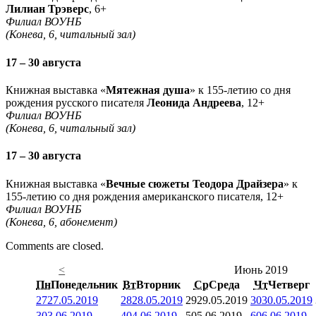
Лилиан Трэверс
, 6+
Филиал ВОУНБ
(Конева, 6, читальный зал)
17 – 30 августа
Книжная выставка «
Мятежная душа
» к 155-летию со дня
рождения русского писателя
Леонида Андреева
, 12+
Филиал ВОУНБ
(Конева, 6, читальный зал)
17 – 30 августа
Книжная выставка «
Вечные сюжеты Теодора Драйзера
» к
155-летию со дня рождения американского писателя, 12+
Филиал ВОУНБ
(Конева, 6, абонемент)
Comments are closed.
<
Июнь 2019
Пн
Понедельник
Вт
Вторник
Ср
Среда
Чт
Четверг
27
27.05.2019
28
28.05.2019
29
29.05.2019
30
30.05.2019
3
03.06.2019
4
04.06.2019
5
05.06.2019
6
06.06.2019