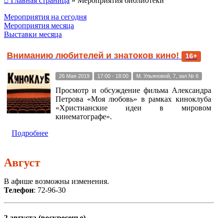
⌂ Главная страница
»
Мероприятия библиотеки
Мероприятия на сегодня
Мероприятия месяца
Выставки месяца
Вниманию любителей и знатоков кино!
16+
26 Мая 2019
17:00 - 18:00
М. Ульяновой, 7, зал № 6
Просмотр и обсуждение фильма Александра
Петрова «Моя любовь» в рамках киноклуба
«Христианские идеи в мировом
кинематографе».
Подробнее
Август
В афише возможны изменения.
Телефон
: 72-96-30
2 августа (воскресенье)