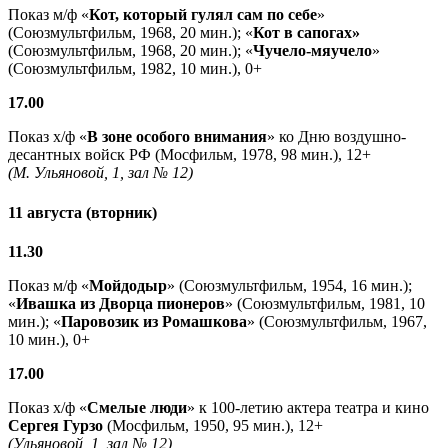
Показ м/ф «
Кот, который гулял сам по себе
»
(Союзмультфильм, 1968, 20 мин.); «
Кот в сапогах»
(Союзмультфильм, 1968, 20 мин.); «
Чучело-мяучело
»
(Союзмультфильм, 1982, 10 мин.), 0+
17.00
Показ х/ф «
В зоне особого внимания
» ко Дню воздушно-
десантных войск РФ (Мосфильм, 1978, 98 мин.), 12+
(М. Ульяновой, 1, зал № 12)
11 августа (вторник)
11.30
Показ м/ф «
Мойдодыр
» (Союзмультфильм, 1954, 16 мин.);
«
Ивашка из Дворца пионеров
» (Союзмультфильм, 1981, 10
мин.); «
Паровозик из Ромашкова
» (Союзмультфильм, 1967,
10 мин.), 0+
17.00
Показ х/ф «
Смелые люди
» к 100-летию актера театра и кино
Сергея Гурзо
(Мосфильм, 1950, 95 мин.), 12+
(Ульяновой, 1, зал № 12)