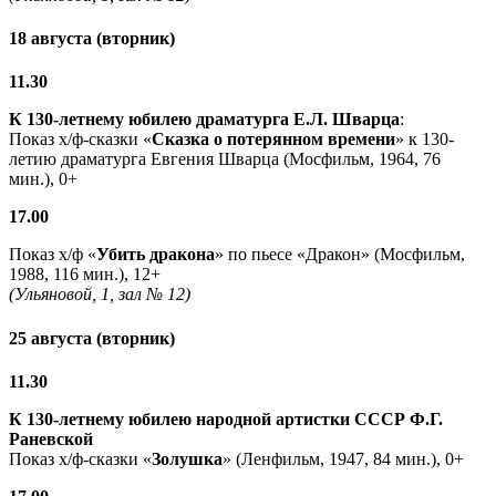
18 августа (вторник)
11.30
К 130-летнему юбилею драматурга
Е.Л. Шварца
:
Показ х/ф-сказки «
Сказка о потерянном времени
» к 130-
летию драматурга Евгения Шварца (Мосфильм, 1964, 76
мин.), 0+
17.00
Показ х/ф «
Убить дракона
» по пьесе «Дракон» (Мосфильм,
1988, 116 мин.), 12+
(Ульяновой, 1, зал № 12)
25 августа (вторник)
11.30
К 130-летнему юбилею народной артистки СССР Ф.Г.
Раневской
Показ х/ф-сказки «
Золушка
» (Ленфильм, 1947, 84 мин.), 0+