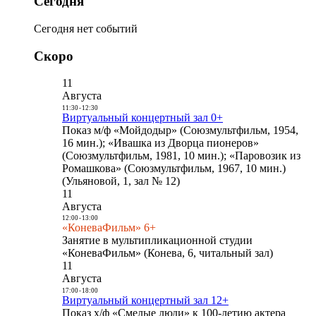
Сегодня
Сегодня нет событий
Скоро
11
Августа
11:30
-
12:30
Виртуальный концертный зал 0+
Показ м/ф «Мойдодыр» (Союзмультфильм, 1954,
16 мин.); «Ивашка из Дворца пионеров»
(Союзмультфильм, 1981, 10 мин.); «Паровозик из
Ромашкова» (Союзмультфильм, 1967, 10 мин.)
(Ульяновой, 1, зал № 12)
11
Августа
12:00
-
13:00
«КоневаФильм» 6+
Занятие в мультипликационной студии
«КоневаФильм» (Конева, 6, читальный зал)
11
Августа
17:00
-
18:00
Виртуальный концертный зал 12+
Показ х/ф «Смелые люди» к 100-летию актера