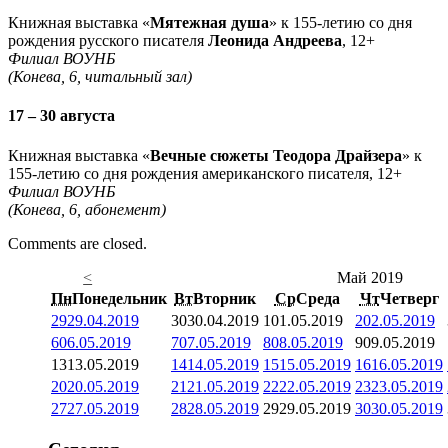
Книжная выставка «
Мятежная душа
» к 155-летию со дня
рождения русского писателя
Леонида Андреева
, 12+
Филиал ВОУНБ
(Конева, 6, читальный зал)
17 – 30 августа
Книжная выставка «
Вечные сюжеты Теодора Драйзера
» к
155-летию со дня рождения американского писателя, 12+
Филиал ВОУНБ
(Конева, 6, абонемент)
Comments are closed.
<
Май 2019
Пн
Понедельник
Вт
Вторник
Ср
Среда
Чт
Четверг
29
29.04.2019
30
30.04.2019
1
01.05.2019
2
02.05.2019
6
06.05.2019
7
07.05.2019
8
08.05.2019
9
09.05.2019
13
13.05.2019
14
14.05.2019
15
15.05.2019
16
16.05.2019
20
20.05.2019
21
21.05.2019
22
22.05.2019
23
23.05.2019
27
27.05.2019
28
28.05.2019
29
29.05.2019
30
30.05.2019