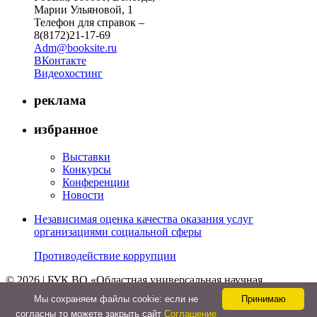
Марии Ульяновой, 1
Телефон для справок –
8(8172)21-17-69
Adm@booksite.ru
ВКонтакте
Видеохостинг
реклама
избранное
Выставки
Конкурсы
Конференции
Новости
Независимая оценка качества оказания услуг
организациями социальной сферы
Противодействие коррупции
© 2026 | БУК ВО «Областная универсальная научная
библиотека»
Мы cохраняем файлы cookie: если не
Принимаю
↑
согласны то можете закрыть сайт
Соглашение