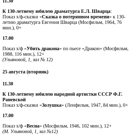
11.30
К 130-летнему юбилею драматурга
Е.Л. Шварца
:
Показ х/ф-сказки «
Сказка о потерянном времени
» к 130-
летию драматурга Евгения Шварца (Мосфильм, 1964, 76
мин.), 0+
17.00
Показ х/ф «
Убить дракона
» по пьесе «Дракон» (Мосфильм,
1988, 116 мин.), 12+
(Ульяновой, 1, зал № 12)
25 августа (вторник)
11.30
К 130-летнему юбилею народной артистки СССР Ф.Г.
Раневской
Показ х/ф-сказки «
Золушка
» (Ленфильм, 1947, 84 мин.), 0+
17.00
Показ х/ф «
Весна
» (Мосфильм, 1946, 102 мин.), 12+
(М. Ульяновой, 1, зал №12)