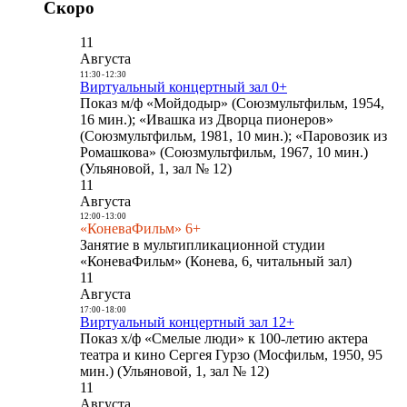
Скоро
11
Августа
11:30
-
12:30
Виртуальный концертный зал 0+
Показ м/ф «Мойдодыр» (Союзмультфильм, 1954,
16 мин.); «Ивашка из Дворца пионеров»
(Союзмультфильм, 1981, 10 мин.); «Паровозик из
Ромашкова» (Союзмультфильм, 1967, 10 мин.)
(Ульяновой, 1, зал № 12)
11
Августа
12:00
-
13:00
«КоневаФильм» 6+
Занятие в мультипликационной студии
«КоневаФильм» (Конева, 6, читальный зал)
11
Августа
17:00
-
18:00
Виртуальный концертный зал 12+
Показ х/ф «Смелые люди» к 100-летию актера
театра и кино Сергея Гурзо (Мосфильм, 1950, 95
мин.) (Ульяновой, 1, зал № 12)
11
Августа