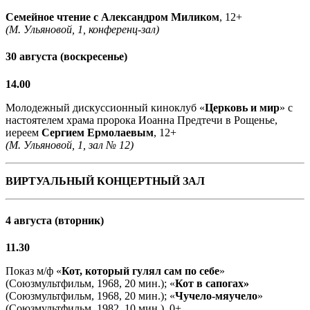
Семейное чтение с
Александром Миликом
, 12+
(М. Ульяновой, 1, конференц-зал)
30 августа (воскресенье)
14.00
Молодежный дискуссионный киноклуб «
Церковь и мир
» с
настоятелем храма пророка Иоанна Предтечи в Рощенье,
иереем
Сергием Ермолаевым
, 12+
(М. Ульяновой, 1, зал № 12)
ВИРТУАЛЬНЫЙ КОНЦЕРТНЫЙ ЗАЛ
4 августа (вторник)
11.30
Показ м/ф «
Кот, который гулял сам по себе
»
(Союзмультфильм, 1968, 20 мин.); «
Кот в сапогах»
(Союзмультфильм, 1968, 20 мин.); «
Чучело-мяучело
»
(Союзмультфильм, 1982, 10 мин.), 0+