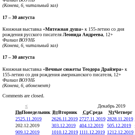
(Конева, 6, читальный зал)
17 – 30 августа
Книжная выставка «
Мятежная душа
» к 155-летию со дня
рождения русского писателя
Леонида Андреева
, 12+
Филиал ВОУНБ
(Конева, 6, читальный зал)
17 – 30 августа
Книжная выставка «
Вечные сюжеты Теодора Драйзера
» к
155-летию со дня рождения американского писателя, 12+
Филиал ВОУНБ
(Конева, 6, абонемент)
Comments are closed.
<
Декабрь 2019
Пн
Понедельник
Вт
Вторник
Ср
Среда
Чт
Четверг
25
25.11.2019
26
26.11.2019
27
27.11.2019
28
28.11.2019
2
02.12.2019
3
03.12.2019
4
04.12.2019
5
05.12.2019
9
09.12.2019
10
10.12.2019
11
11.12.2019
12
12.12.2019