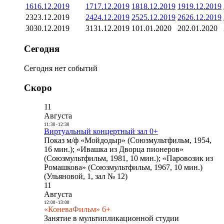
16
16.12.2019
17
17.12.2019
18
18.12.2019
19
19.12.2019
23
23.12.2019
24
24.12.2019
25
25.12.2019
26
26.12.2019
30
30.12.2019
31
31.12.2019
1
01.01.2020
2
02.01.2020
Сегодня
Сегодня нет событий
Скоро
11
Августа
11:30
-
12:30
Виртуальный концертный зал 0+
Показ м/ф «Мойдодыр» (Союзмультфильм, 1954,
16 мин.); «Ивашка из Дворца пионеров»
(Союзмультфильм, 1981, 10 мин.); «Паровозик из
Ромашкова» (Союзмультфильм, 1967, 10 мин.)
(Ульяновой, 1, зал № 12)
11
Августа
12:00
-
13:00
«КоневаФильм» 6+
Занятие в мультипликационной студии