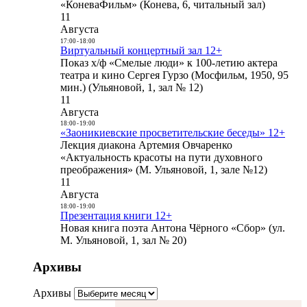
«КоневаФильм» (Конева, 6, читальный зал)
11
Августа
17:00
-
18:00
Виртуальный концертный зал 12+
Показ х/ф «Смелые люди» к 100-летию актера
театра и кино Сергея Гурзо (Мосфильм, 1950, 95
мин.) (Ульяновой, 1, зал № 12)
11
Августа
18:00
-
19:00
«Заоникиевские просветительские беседы» 12+
Лекция диакона Артемия Овчаренко
«Актуальность красоты на пути духовного
преображения» (М. Ульяновой, 1, зале №12)
11
Августа
18:00
-
19:00
Презентация книги 12+
Новая книга поэта Антона Чёрного «Сбор» (ул.
М. Ульяновой, 1, зал № 20)
Архивы
Архивы