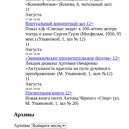
«КоневаФильм» (Конева, 6, читальный зал)
11
Августа
17:00
-
18:00
Виртуальный концертный зал 12+
Показ х/ф «Смелые люди» к 100-летию актера
театра и кино Сергея Гурзо (Мосфильм, 1950, 95
мин.) (Ульяновой, 1, зал № 12)
11
Августа
18:00
-
19:00
«Заоникиевские просветительские беседы» 12+
Лекция диакона Артемия Овчаренко
«Актуальность красоты на пути духовного
преображения» (М. Ульяновой, 1, зале №12)
11
Августа
18:00
-
19:00
Презентация книги 12+
Новая книга поэта Антона Чёрного «Сбор» (ул.
М. Ульяновой, 1, зал № 20)
Архивы
Архивы