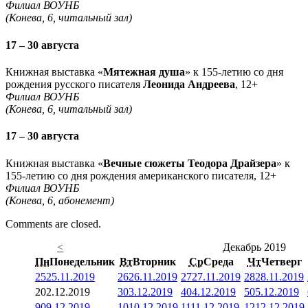
Филиал ВОУНБ
(Конева, 6, читальный зал)
17 – 30 августа
Книжная выставка «
Мятежная душа
» к 155-летию со дня
рождения русского писателя
Леонида Андреева
, 12+
Филиал ВОУНБ
(Конева, 6, читальный зал)
17 – 30 августа
Книжная выставка «
Вечные сюжеты Теодора Драйзера
» к
155-летию со дня рождения американского писателя, 12+
Филиал ВОУНБ
(Конева, 6, абонемент)
Comments are closed.
<
Декабрь 2019
Пн
Понедельник
Вт
Вторник
Ср
Среда
Чт
Четверг
25
25.11.2019
26
26.11.2019
27
27.11.2019
28
28.11.2019
2
02.12.2019
3
03.12.2019
4
04.12.2019
5
05.12.2019
9
09.12.2019
10
10.12.2019
11
11.12.2019
12
12.12.2019