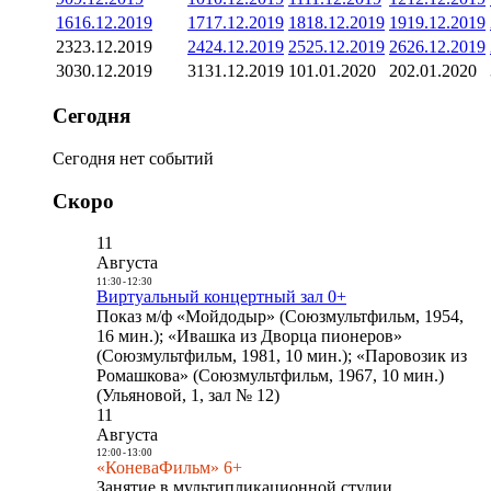
16
16.12.2019
17
17.12.2019
18
18.12.2019
19
19.12.2019
23
23.12.2019
24
24.12.2019
25
25.12.2019
26
26.12.2019
30
30.12.2019
31
31.12.2019
1
01.01.2020
2
02.01.2020
Сегодня
Сегодня нет событий
Скоро
11
Августа
11:30
-
12:30
Виртуальный концертный зал 0+
Показ м/ф «Мойдодыр» (Союзмультфильм, 1954,
16 мин.); «Ивашка из Дворца пионеров»
(Союзмультфильм, 1981, 10 мин.); «Паровозик из
Ромашкова» (Союзмультфильм, 1967, 10 мин.)
(Ульяновой, 1, зал № 12)
11
Августа
12:00
-
13:00
«КоневаФильм» 6+
Занятие в мультипликационной студии