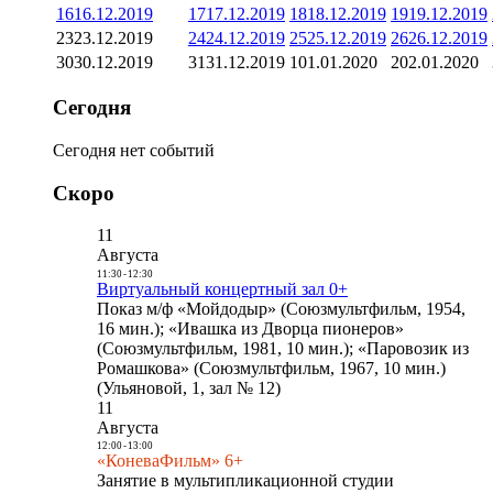
16
16.12.2019
17
17.12.2019
18
18.12.2019
19
19.12.2019
23
23.12.2019
24
24.12.2019
25
25.12.2019
26
26.12.2019
30
30.12.2019
31
31.12.2019
1
01.01.2020
2
02.01.2020
Сегодня
Сегодня нет событий
Скоро
11
Августа
11:30
-
12:30
Виртуальный концертный зал 0+
Показ м/ф «Мойдодыр» (Союзмультфильм, 1954,
16 мин.); «Ивашка из Дворца пионеров»
(Союзмультфильм, 1981, 10 мин.); «Паровозик из
Ромашкова» (Союзмультфильм, 1967, 10 мин.)
(Ульяновой, 1, зал № 12)
11
Августа
12:00
-
13:00
«КоневаФильм» 6+
Занятие в мультипликационной студии