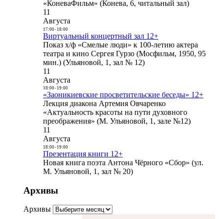
«КоневаФильм» (Конева, 6, читальный зал)
11
Августа
17:00
-
18:00
Виртуальный концертный зал 12+
Показ х/ф «Смелые люди» к 100-летию актера
театра и кино Сергея Гурзо (Мосфильм, 1950, 95
мин.) (Ульяновой, 1, зал № 12)
11
Августа
18:00
-
19:00
«Заоникиевские просветительские беседы» 12+
Лекция диакона Артемия Овчаренко
«Актуальность красоты на пути духовного
преображения» (М. Ульяновой, 1, зале №12)
11
Августа
18:00
-
19:00
Презентация книги 12+
Новая книга поэта Антона Чёрного «Сбор» (ул.
М. Ульяновой, 1, зал № 20)
Архивы
Архивы