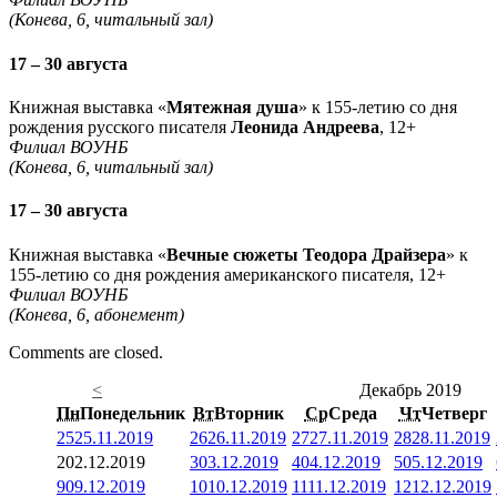
(Конева, 6, читальный зал)
17 – 30 августа
Книжная выставка «
Мятежная душа
» к 155-летию со дня
рождения русского писателя
Леонида Андреева
, 12+
Филиал ВОУНБ
(Конева, 6, читальный зал)
17 – 30 августа
Книжная выставка «
Вечные сюжеты Теодора Драйзера
» к
155-летию со дня рождения американского писателя, 12+
Филиал ВОУНБ
(Конева, 6, абонемент)
Comments are closed.
<
Декабрь 2019
Пн
Понедельник
Вт
Вторник
Ср
Среда
Чт
Четверг
25
25.11.2019
26
26.11.2019
27
27.11.2019
28
28.11.2019
2
02.12.2019
3
03.12.2019
4
04.12.2019
5
05.12.2019
9
09.12.2019
10
10.12.2019
11
11.12.2019
12
12.12.2019