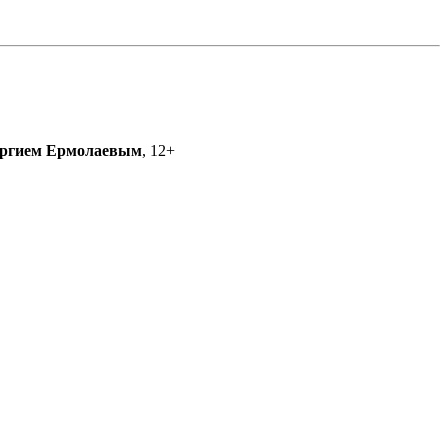
ргием Ермолаевым
, 12+