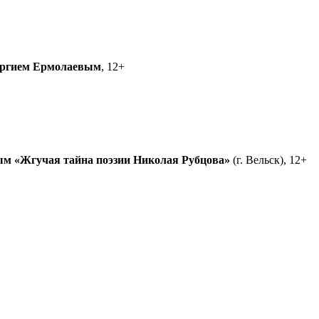
ргием Ермолаевым
, 12+
ым
«Жгучая тайна поэзии Николая Рубцова»
(г. Вельск), 12+