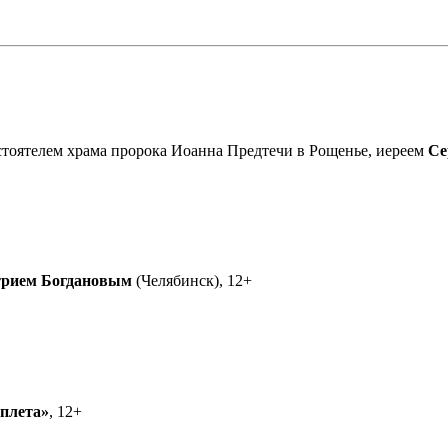
астоятелем храма пророка Иоанна Предтечи в Рощенье, иереем
Се
рием Богдановым
(Челябинск), 12+
еплета»
, 12+