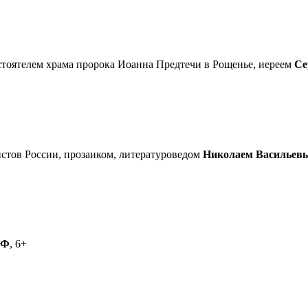
астоятелем храма пророка Иоанна Предтечи в Рощенье, иереем
Се
стов России, прозаиком, литературоведом
Николаем Васильев
РФ
, 6+