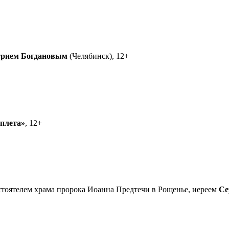
рием Богдановым
(Челябинск), 12+
еплета»
, 12+
астоятелем храма пророка Иоанна Предтечи в Рощенье, иереем
Се