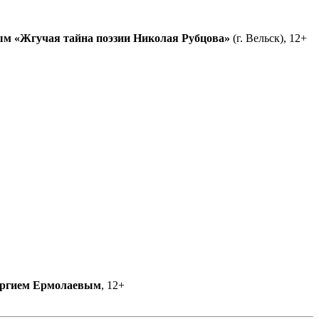
ым
«Жгучая тайна поэзии Николая Рубцова»
(г. Вельск), 12+
ргием Ермолаевым
, 12+