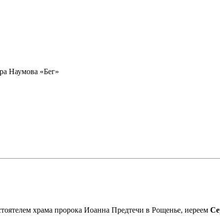
ра Наумова «Бег»
астоятелем храма пророка Иоанна Предтечи в Рощенье, иереем
Се