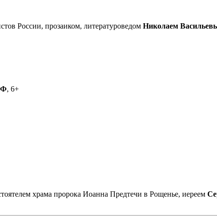
стов России, прозаиком, литературоведом
Николаем Васильев
РФ
, 6+
астоятелем храма пророка Иоанна Предтечи в Рощенье, иереем
Се