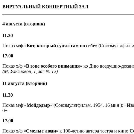
ВИРТУАЛЬНЫЙ КОНЦЕРТНЫЙ ЗАЛ
4 августа (вторник)
11.30
Показ м/ф «
Кот, который гулял сам по себе
» (Союзмультфильм,
17.00
Показ х/ф «
В зоне особого внимания
» ко Дню воздушно-десант
(М. Ульяновой, 1, зал № 12)
11 августа (вторник)
11.30
Показ м/ф «
Мойдодыр
» (Союзмультфильм, 1954, 16 мин.); «
Ив
0+
17.00
Показ х/ф «
Смелые люди
» к 100-летию актера театра и кино
С