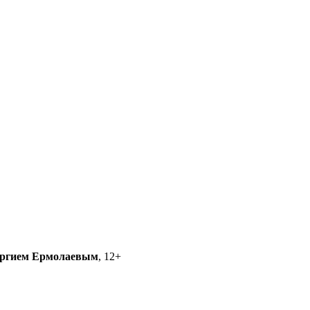
ргием Ермолаевым
, 12+