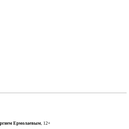
ргием Ермолаевым
, 12+