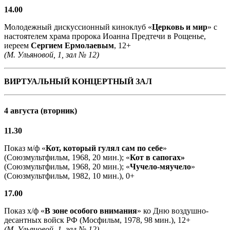
14.00
Молодежный дискуссионный киноклуб «
Церковь и мир
» с
настоятелем храма пророка Иоанна Предтечи в Рощенье,
иереем
Сергием Ермолаевым
, 12+
(М. Ульяновой, 1, зал № 12)
ВИРТУАЛЬНЫЙ КОНЦЕРТНЫЙ ЗАЛ
4 августа (вторник)
11.30
Показ м/ф «
Кот, который гулял сам по себе
»
(Союзмультфильм, 1968, 20 мин.); «
Кот в сапогах»
(Союзмультфильм, 1968, 20 мин.); «
Чучело-мяучело
»
(Союзмультфильм, 1982, 10 мин.), 0+
17.00
Показ х/ф «
В зоне особого внимания
» ко Дню воздушно-
десантных войск РФ (Мосфильм, 1978, 98 мин.), 12+
(М. Ульяновой, 1, зал № 12)