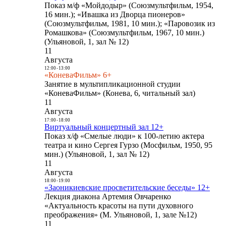
Показ м/ф «Мойдодыр» (Союзмультфильм, 1954,
16 мин.); «Ивашка из Дворца пионеров»
(Союзмультфильм, 1981, 10 мин.); «Паровозик из
Ромашкова» (Союзмультфильм, 1967, 10 мин.)
(Ульяновой, 1, зал № 12)
11
Августа
12:00
-
13:00
«КоневаФильм» 6+
Занятие в мультипликационной студии
«КоневаФильм» (Конева, 6, читальный зал)
11
Августа
17:00
-
18:00
Виртуальный концертный зал 12+
Показ х/ф «Смелые люди» к 100-летию актера
театра и кино Сергея Гурзо (Мосфильм, 1950, 95
мин.) (Ульяновой, 1, зал № 12)
11
Августа
18:00
-
19:00
«Заоникиевские просветительские беседы» 12+
Лекция диакона Артемия Овчаренко
«Актуальность красоты на пути духовного
преображения» (М. Ульяновой, 1, зале №12)
11