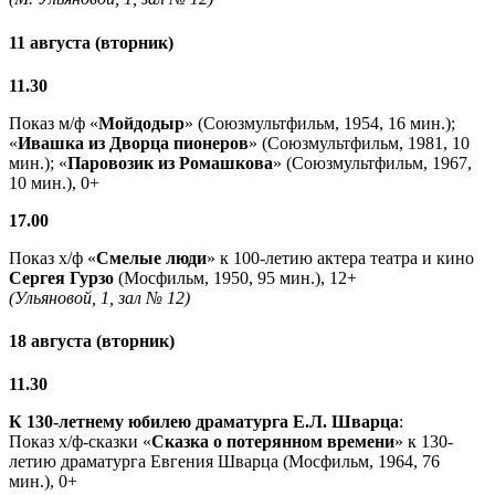
11 августа (вторник)
11.30
Показ м/ф «
Мойдодыр
» (Союзмультфильм, 1954, 16 мин.);
«
Ивашка из Дворца пионеров
» (Союзмультфильм, 1981, 10
мин.); «
Паровозик из Ромашкова
» (Союзмультфильм, 1967,
10 мин.), 0+
17.00
Показ х/ф «
Смелые люди
» к 100-летию актера театра и кино
Сергея Гурзо
(Мосфильм, 1950, 95 мин.), 12+
(Ульяновой, 1, зал № 12)
18 августа (вторник)
11.30
К 130-летнему юбилею драматурга
Е.Л. Шварца
:
Показ х/ф-сказки «
Сказка о потерянном времени
» к 130-
летию драматурга Евгения Шварца (Мосфильм, 1964, 76
мин.), 0+