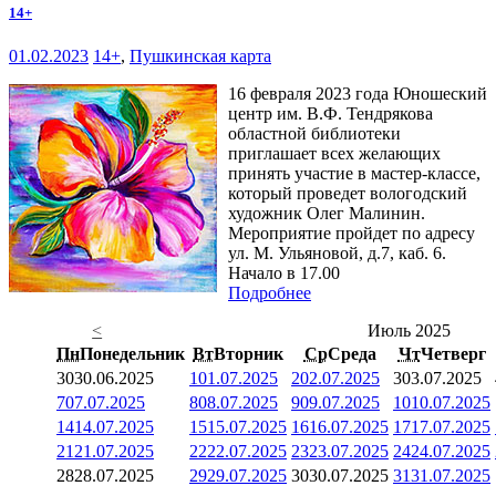
14+
01.02.2023
14+
,
Пушкинская карта
16 февраля 2023 года Юношеский
центр им. В.Ф. Тендрякова
областной библиотеки
приглашает всех желающих
принять участие в мастер-классе,
который проведет вологодский
художник Олег Малинин.
Мероприятие пройдет по адресу
ул. М. Ульяновой, д.7, каб. 6.
Начало в 17.00
Подробнее
<
Июль 2025
Пн
Понедельник
Вт
Вторник
Ср
Среда
Чт
Четверг
30
30.06.2025
1
01.07.2025
2
02.07.2025
3
03.07.2025
7
07.07.2025
8
08.07.2025
9
09.07.2025
10
10.07.2025
14
14.07.2025
15
15.07.2025
16
16.07.2025
17
17.07.2025
21
21.07.2025
22
22.07.2025
23
23.07.2025
24
24.07.2025
28
28.07.2025
29
29.07.2025
30
30.07.2025
31
31.07.2025