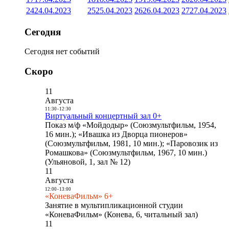
24
24.04.2023
25
25.04.2023
26
26.04.2023
27
27.04.2023
Сегодня
Сегодня нет событий
Скоро
11
Августа
11:30
-
12:30
Виртуальный концертный зал 0+
Показ м/ф «Мойдодыр» (Союзмультфильм, 1954,
16 мин.); «Ивашка из Дворца пионеров»
(Союзмультфильм, 1981, 10 мин.); «Паровозик из
Ромашкова» (Союзмультфильм, 1967, 10 мин.)
(Ульяновой, 1, зал № 12)
11
Августа
12:00
-
13:00
«КоневаФильм» 6+
Занятие в мультипликационной студии
«КоневаФильм» (Конева, 6, читальный зал)
11