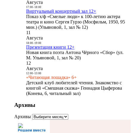
Августа
17:00
-
18:00
Виртуальный концертный зал 12+
Показ х/ф «Смелые люди» к 100-летию актера
театра и кино Сергея Гурзо (Мосфильм, 1950, 95
мин.) (Ульяновой, 1, зал № 12)
11
Августа
18:00
-
19:00
Презентация книги 12+
Новая книга поэта Антона Чёрного «Сбор» (ул.
М. Ульяновой, 1, зал № 20)
12
Августа
12:00
-
13:00
«Читающая лошадка» 6+
Детский клуб любителей чтения. Знакомство с
книгой «Смешная сказка» Геннадия Цыферова
(Конева, 6, читальный зал)
Архивы
Архивы
Решаем вместе