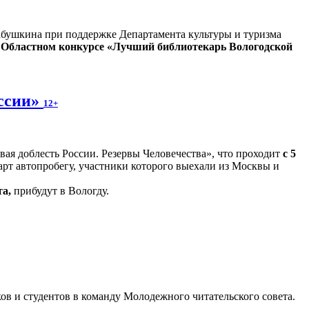
Бабушкина при поддержке Департамента культуры и туризма
в
Областном конкурсе «Лучший библиотекарь Вологодской
оссии»
12+
я доблесть России. Резервы Человечества», что проходит
с 5
арт автопробегу, участники которого выехали из Москвы и
та,
прибудут в Вологду.
в и студентов в команду Молодежного читательского совета.