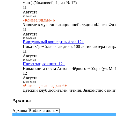
мин.) (Ульяновой, 1, зал № 12)
11
Августа
12:00
-
13:00
«КоневаФильм» 6+
Занятие в мультипликационной студии «КоневаФиль
11
Августа
17:00
-
18:00
Виртуальный концертный зал 12+
Показ х/ф «Смелые люди» к 100-летию актера театра
11
Августа
18:00
-
19:00
Презентация книги 12+
Новая книга поэта Антона Чёрного «Сбор» (ул. М. У
12
Августа
12:00
-
13:00
«Читающая лошадка» 6+
Детский клуб любителей чтения. Знакомство с книг
Архивы
Архивы