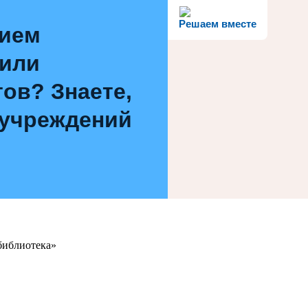
Решаем вместе
нием
 или
ов? Знаете,
 учреждений
библиотека»