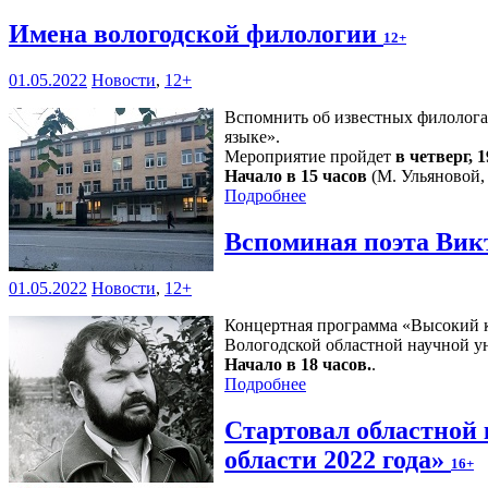
Имена вологодской филологии
12+
01.05.2022
Новости
,
12+
Вспомнить об известных филологах
языке».
Мероприятие пройдет
в четверг, 
Начало в 15 часов
(М. Ульяновой, 
Подробнее
Вспоминая поэта Вик
01.05.2022
Новости
,
12+
Концертная программа «Высокий ко
Вологодской областной научной ун
Начало в 18 часов.
.
Подробнее
Стартовал областной
области 2022 года»
16+