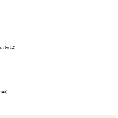
зал № 12)
зал)