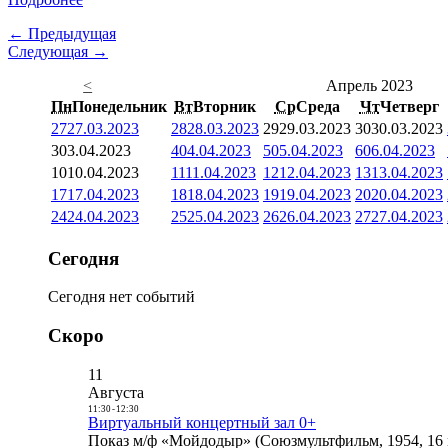
← Предыдущая
Следующая →
<
Апрель 2023
Пн
Понедельник
Вт
Вторник
Ср
Среда
Чт
Четверг
27
27.03.2023
28
28.03.2023
29
29.03.2023
30
30.03.2023
3
03.04.2023
4
04.04.2023
5
05.04.2023
6
06.04.2023
10
10.04.2023
11
11.04.2023
12
12.04.2023
13
13.04.2023
17
17.04.2023
18
18.04.2023
19
19.04.2023
20
20.04.2023
24
24.04.2023
25
25.04.2023
26
26.04.2023
27
27.04.2023
Сегодня
Сегодня нет событий
Скоро
11
Августа
11:30
-
12:30
Виртуальный концертный зал 0+
Показ м/ф «Мойдодыр» (Союзмультфильм, 1954, 16 