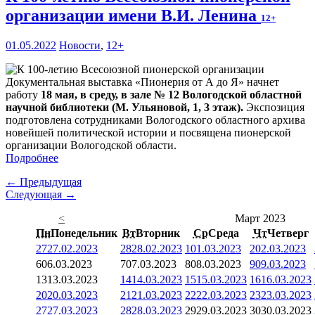
организации имени В.И. Ленина
12+
01.05.2022
Новости
,
12+
Документальная выставка «Пионерия от А до Я» начнет
работу
18 мая, в среду, в зале № 12 Вологодской областной
научной библиотеки (М. Ульяновой, 1, 3 этаж).
Экспозиция
подготовлена сотрудниками Вологодского областного архива
новейшей политической истории и посвящена пионерской
организации Вологодской области.
Подробнее
← Предыдущая
Следующая →
<
Март 2023
Пн
Понедельник
Вт
Вторник
Ср
Среда
Чт
Четверг
27
27.02.2023
28
28.02.2023
1
01.03.2023
2
02.03.2023
6
06.03.2023
7
07.03.2023
8
08.03.2023
9
09.03.2023
13
13.03.2023
14
14.03.2023
15
15.03.2023
16
16.03.2023
20
20.03.2023
21
21.03.2023
22
22.03.2023
23
23.03.2023
27
27.03.2023
28
28.03.2023
29
29.03.2023
30
30.03.2023