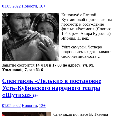
01.05.2022
Новости
,
16+
Киноклуб с Еленой
Кузьминовой приглашает на
просмотр и обсуждение
фильма «Расёмон» (Япония,
1950, реж. Акира Куросава).
Япония, 11 век.
Убит самурай. Четверо
подозреваемых доказывают
свою невиновность…
Занятие состоится
14 мая в 17.00 по адресу: ул. М.
Ульяновой, 7, зал № 6
Спектакль «Ляльки» в постановке
Усть-Кубинского народного театра
«Шутиха»
12+
01.05.2022
Новости
,
12+
Спектакль по пьесе В. Ткачева