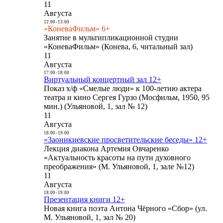
11
Августа
12:00
-
13:00
«КоневаФильм» 6+
Занятие в мультипликационной студии
«КоневаФильм» (Конева, 6, читальный зал)
11
Августа
17:00
-
18:00
Виртуальный концертный зал 12+
Показ х/ф «Смелые люди» к 100-летию актера
театра и кино Сергея Гурзо (Мосфильм, 1950, 95
мин.) (Ульяновой, 1, зал № 12)
11
Августа
18:00
-
19:00
«Заоникиевские просветительские беседы» 12+
Лекция диакона Артемия Овчаренко
«Актуальность красоты на пути духовного
преображения» (М. Ульяновой, 1, зале №12)
11
Августа
18:00
-
19:00
Презентация книги 12+
Новая книга поэта Антона Чёрного «Сбор» (ул.
М. Ульяновой, 1, зал № 20)