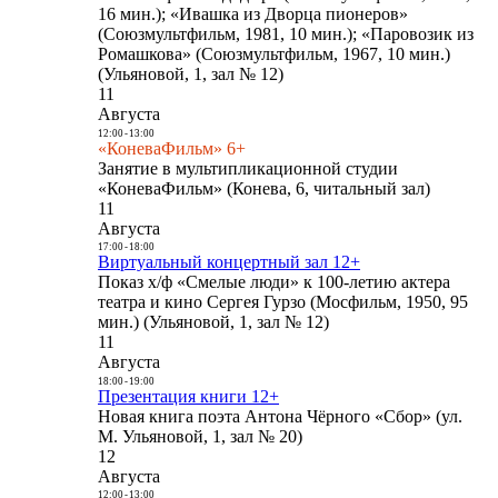
16 мин.); «Ивашка из Дворца пионеров»
(Союзмультфильм, 1981, 10 мин.); «Паровозик из
Ромашкова» (Союзмультфильм, 1967, 10 мин.)
(Ульяновой, 1, зал № 12)
11
Августа
12:00
-
13:00
«КоневаФильм» 6+
Занятие в мультипликационной студии
«КоневаФильм» (Конева, 6, читальный зал)
11
Августа
17:00
-
18:00
Виртуальный концертный зал 12+
Показ х/ф «Смелые люди» к 100-летию актера
театра и кино Сергея Гурзо (Мосфильм, 1950, 95
мин.) (Ульяновой, 1, зал № 12)
11
Августа
18:00
-
19:00
Презентация книги 12+
Новая книга поэта Антона Чёрного «Сбор» (ул.
М. Ульяновой, 1, зал № 20)
12
Августа
12:00
-
13:00