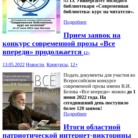
на
IX Университет молодого
библиотекаря «Современная
библиотека: курс на читателя».
Подробнее
Прием заявок на
конкурс современной прозы «Все
впереди» продолжается
12+
13.05.2022
Новости
,
Конкурсы
,
12+
Подать документы для участия во
Всероссийском конкурсе
современной прозы имени В.И.
Белова «Все впереди» можно
до 1
июня 2022 года. На
сегодняшний день поступило
более 120 заявок!
Подробнее
Итоги областной
патриотической интернет-викторины