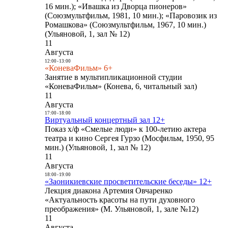
16 мин.); «Ивашка из Дворца пионеров»
(Союзмультфильм, 1981, 10 мин.); «Паровозик из
Ромашкова» (Союзмультфильм, 1967, 10 мин.)
(Ульяновой, 1, зал № 12)
11
Августа
12:00
-
13:00
«КоневаФильм» 6+
Занятие в мультипликационной студии
«КоневаФильм» (Конева, 6, читальный зал)
11
Августа
17:00
-
18:00
Виртуальный концертный зал 12+
Показ х/ф «Смелые люди» к 100-летию актера
театра и кино Сергея Гурзо (Мосфильм, 1950, 95
мин.) (Ульяновой, 1, зал № 12)
11
Августа
18:00
-
19:00
«Заоникиевские просветительские беседы» 12+
Лекция диакона Артемия Овчаренко
«Актуальность красоты на пути духовного
преображения» (М. Ульяновой, 1, зале №12)
11
Августа