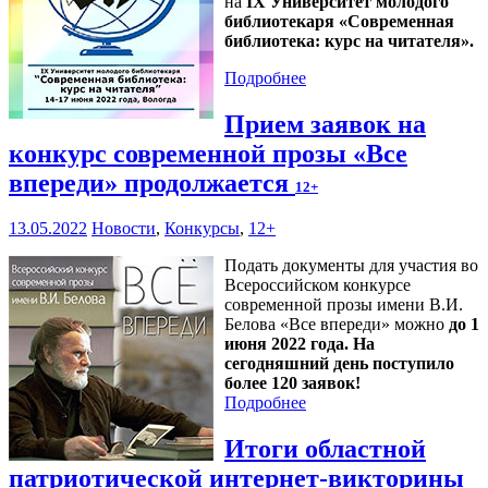
на
IX Университет молодого
библиотекаря «Современная
библиотека: курс на читателя».
Подробнее
Прием заявок на
конкурс современной прозы «Все
впереди» продолжается
12+
13.05.2022
Новости
,
Конкурсы
,
12+
Подать документы для участия во
Всероссийском конкурсе
современной прозы имени В.И.
Белова «Все впереди» можно
до 1
июня 2022 года. На
сегодняшний день поступило
более 120 заявок!
Подробнее
Итоги областной
патриотической интернет-викторины