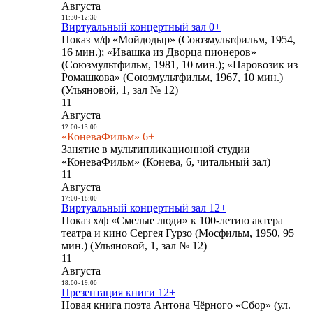
Августа
11:30
-
12:30
Виртуальный концертный зал 0+
Показ м/ф «Мойдодыр» (Союзмультфильм, 1954,
16 мин.); «Ивашка из Дворца пионеров»
(Союзмультфильм, 1981, 10 мин.); «Паровозик из
Ромашкова» (Союзмультфильм, 1967, 10 мин.)
(Ульяновой, 1, зал № 12)
11
Августа
12:00
-
13:00
«КоневаФильм» 6+
Занятие в мультипликационной студии
«КоневаФильм» (Конева, 6, читальный зал)
11
Августа
17:00
-
18:00
Виртуальный концертный зал 12+
Показ х/ф «Смелые люди» к 100-летию актера
театра и кино Сергея Гурзо (Мосфильм, 1950, 95
мин.) (Ульяновой, 1, зал № 12)
11
Августа
18:00
-
19:00
Презентация книги 12+
Новая книга поэта Антона Чёрного «Сбор» (ул.