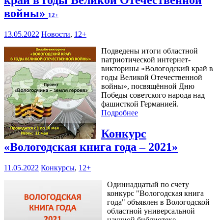
край в годы Великой Отечественной
войны»
12+
13.05.2022
Новости
,
12+
Подведены итоги областной
патриотической интернет-
викторины «Вологодский край в
годы Великой Отечественной
войны», посвящённой Дню
Победы советского народа над
фашисткой Германией.
Подробнее
Конкурс
«Вологодская книга года – 2021»
11.05.2022
Конкурсы
,
12+
Одиннадцатый по счету
конкурс "Вологодская книга
года" объявлен в Вологодской
областной универсальной
научной библиотеке.