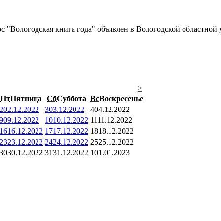
с "Вологодская книга года" объявлен в Вологодской областной 
>
Пт
Пятница
Сб
Суббота
Вс
Воскресенье
2
02.12.2022
3
03.12.2022
4
04.12.2022
9
09.12.2022
10
10.12.2022
11
11.12.2022
16
16.12.2022
17
17.12.2022
18
18.12.2022
23
23.12.2022
24
24.12.2022
25
25.12.2022
30
30.12.2022
31
31.12.2022
1
01.01.2023