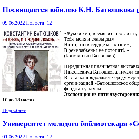
Посвящается юбилею К.Н. Батюшкова
1
09.06.2022
Новости
,
12+
«Жуковский, время всё проглотит,
Тебя, меня и славы дым,
Но то, что в сердце мы храним,
В реке забвенья не потопит!..»
(Константин Батюшков)
Передвижная планшетная выставка
Николаевича Батюшкова, начала св
Выставка продолжает череду меро
организацией «Батюшковское общес
фондом культуры.
Экспозиция из пяти двусторонних 
10 до 18 часов.
Подробнее
Университет молодого библиотекаря «С
01.06.2022
Новости
,
12+