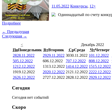
11.05.2022
Конкурсы
,
12+
Одиннадцатый по счету конкур
Подробнее
← Предыдущая
Следующая →
<
Декабрь 2022
Пн
Понедельник
Вт
Вторник
Ср
Среда
Чт
Четверг
28
28.11.2022
29
29.11.2022
30
30.11.2022
1
01.12.2022
5
05.12.2022
6
06.12.2022
7
07.12.2022
8
08.12.2022
12
12.12.2022
13
13.12.2022
14
14.12.2022
15
15.12.2022
19
19.12.2022
20
20.12.2022
21
21.12.2022
22
22.12.2022
26
26.12.2022
27
27.12.2022
28
28.12.2022
29
29.12.2022
Сегодня
Сегодня нет событий
Скоро