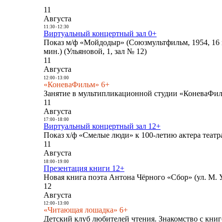
11
Августа
11:30
-
12:30
Виртуальный концертный зал 0+
Показ м/ф «Мойдодыр» (Союзмультфильм, 1954, 16 
мин.) (Ульяновой, 1, зал № 12)
11
Августа
12:00
-
13:00
«КоневаФильм» 6+
Занятие в мультипликационной студии «КоневаФиль
11
Августа
17:00
-
18:00
Виртуальный концертный зал 12+
Показ х/ф «Смелые люди» к 100-летию актера театра
11
Августа
18:00
-
19:00
Презентация книги 12+
Новая книга поэта Антона Чёрного «Сбор» (ул. М. У
12
Августа
12:00
-
13:00
«Читающая лошадка» 6+
Детский клуб любителей чтения. Знакомство с книг