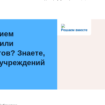
Решаем вместе
нием
 или
ов? Знаете,
 учреждений