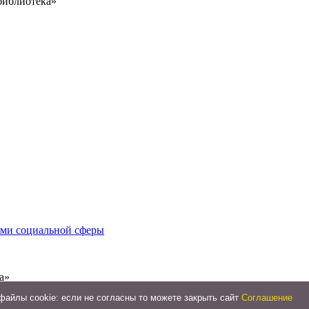
библиотека»
иями социальной сферы
а»
айлы cookie: если не согласны то можете закрыть сайт
Соглашение