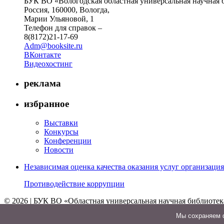
БУК ВО «Вологодская областная универсальная научная 
Россия, 160000, Вологда,
Марии Ульяновой, 1
Телефон для справок –
8(8172)21-17-69
Adm@booksite.ru
ВКонтакте
Видеохостинг
реклама
избранное
Выставки
Конкурсы
Конференции
Новости
Независимая оценка качества оказания услуг организац
Противодействие коррупции
© 2026 | БУК ВО «Областная универсальная научная библиотек
↑
Мы cохраняем ф