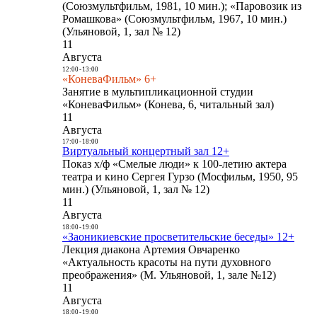
(Союзмультфильм, 1981, 10 мин.); «Паровозик из
Ромашкова» (Союзмультфильм, 1967, 10 мин.)
(Ульяновой, 1, зал № 12)
11
Августа
12:00
-
13:00
«КоневаФильм» 6+
Занятие в мультипликационной студии
«КоневаФильм» (Конева, 6, читальный зал)
11
Августа
17:00
-
18:00
Виртуальный концертный зал 12+
Показ х/ф «Смелые люди» к 100-летию актера
театра и кино Сергея Гурзо (Мосфильм, 1950, 95
мин.) (Ульяновой, 1, зал № 12)
11
Августа
18:00
-
19:00
«Заоникиевские просветительские беседы» 12+
Лекция диакона Артемия Овчаренко
«Актуальность красоты на пути духовного
преображения» (М. Ульяновой, 1, зале №12)
11
Августа
18:00
-
19:00