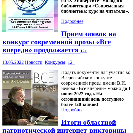
на
IX Университет молодого
библиотекаря «Современная
библиотека: курс на читателя».
Подробнее
Прием заявок на
конкурс современной прозы «Все
впереди» продолжается
12+
13.05.2022
Новости
,
Конкурсы
,
12+
Подать документы для участия во
Всероссийском конкурсе
современной прозы имени В.И.
Белова «Все впереди» можно
до 1
июня 2022 года. На
сегодняшний день поступило
более 120 заявок!
Подробнее
Итоги областной
патриотической интернет-викторины