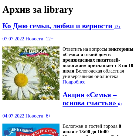
Архив за library
Ко Дню семьи, любви и верности
12+
07.07.2022
Новости
,
12+
Ответить на вопросы
викторины
«Семья и отчий дом в
произведениях писателей-
вологжан» приглашает с 8 по 10
июля
Вологодская областная
универсальная библиотека.
Подробнее
Акция «Семья –
основа счастья»
6+
04.07.2022
Новости
,
6+
Вологжан и гостей города
8
июля с 13:00 до 16:00