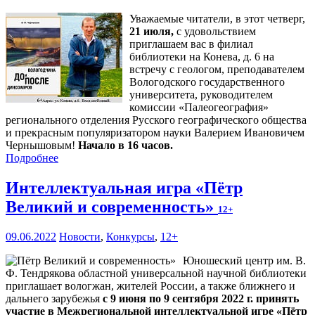
Уважаемые читатели, в этот четверг,
21 июля,
с удовольствием
приглашаем вас в филиал
библиотеки на Конева, д. 6 на
встречу с геологом, преподавателем
Вологодского государственного
университета, руководителем
комиссии «Палеогеография»
регионального отделения Русского географического общества
и прекрасным популяризатором науки Валерием Ивановичем
Чернышовым!
Начало в 16 часов.
Подробнее
Интеллектуальная игра «Пётр
Великий и современность»
12+
09.06.2022
Новости
,
Конкурсы
,
12+
Юношеский центр им. В.
Ф. Тендрякова областной универсальной научной библиотеки
приглашает вологжан, жителей России, а также ближнего и
дальнего зарубежья
с 9 июня по 9 сентября 2022 г. принять
участие в Межрегиональной интеллектуальной игре «Пётр