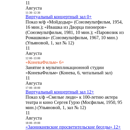
11
Августа
11:30
-
12:30
Виртуальный концертный зал 0+
Показ м/ф «Мойдодыр» (Союзмультфильм, 1954,
16 мин.); «Ивашка из Дворца пионеров»
(Союзмультфильм, 1981, 10 мин.); «Паровозик из
Ромашкова» (Союзмультфильм, 1967, 10 мин.)
(Ульяновой, 1, зал № 12)
11
Августа
12:00
-
13:00
«КоневаФильм» 6+
Занятие в мультипликационной студии
«КоневаФильм» (Конева, 6, читальный зал)
11
Августа
17:00
-
18:00
Виртуальный концертный зал 12+
Показ х/ф «Смелые люди» к 100-летию актера
театра и кино Сергея Гурзо (Мосфильм, 1950, 95
мин.) (Ульяновой, 1, зал № 12)
11
Августа
18:00
-
19:00
«Заоникиевские просветительские беседы» 12+