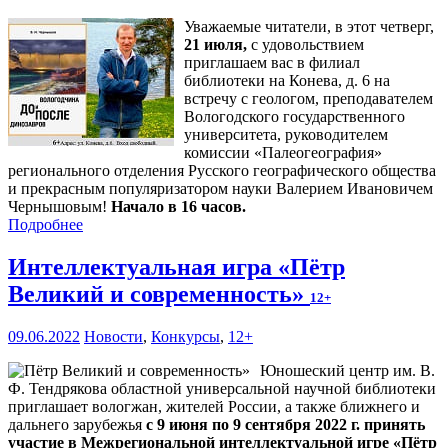
Уважаемые читатели, в этот четверг,
21 июля,
с удовольствием
приглашаем вас в филиал
библиотеки на Конева, д. 6 на
встречу с геологом, преподавателем
Вологодского государственного
университета, руководителем
комиссии «Палеогеография»
регионального отделения Русского географического общества
и прекрасным популяризатором науки Валерием Ивановичем
Чернышовым!
Начало в 16 часов.
Подробнее
Интеллектуальная игра «Пётр
Великий и современность»
12+
09.06.2022
Новости
,
Конкурсы
,
12+
Юношеский центр им. В.
Ф. Тендрякова областной универсальной научной библиотеки
приглашает вологжан, жителей России, а также ближнего и
дальнего зарубежья
с 9 июня по 9 сентября 2022 г. принять
участие в Межрегиональной интеллектуальной игре «Пётр