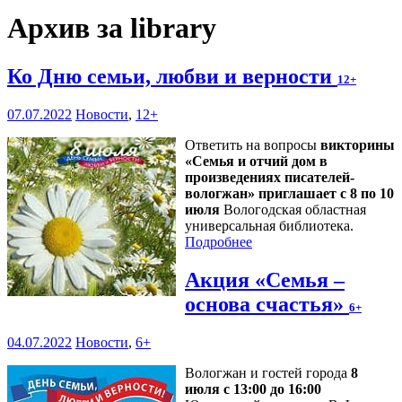
Архив за library
Ко Дню семьи, любви и верности
12+
07.07.2022
Новости
,
12+
Ответить на вопросы
викторины
«Семья и отчий дом в
произведениях писателей-
вологжан» приглашает с 8 по 10
июля
Вологодская областная
универсальная библиотека.
Подробнее
Акция «Семья –
основа счастья»
6+
04.07.2022
Новости
,
6+
Вологжан и гостей города
8
июля с 13:00 до 16:00