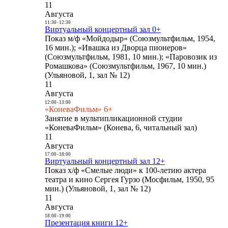
11
Августа
11:30
-
12:30
Виртуальный концертный зал 0+
Показ м/ф «Мойдодыр» (Союзмультфильм, 1954,
16 мин.); «Ивашка из Дворца пионеров»
(Союзмультфильм, 1981, 10 мин.); «Паровозик из
Ромашкова» (Союзмультфильм, 1967, 10 мин.)
(Ульяновой, 1, зал № 12)
11
Августа
12:00
-
13:00
«КоневаФильм» 6+
Занятие в мультипликационной студии
«КоневаФильм» (Конева, 6, читальный зал)
11
Августа
17:00
-
18:00
Виртуальный концертный зал 12+
Показ х/ф «Смелые люди» к 100-летию актера
театра и кино Сергея Гурзо (Мосфильм, 1950, 95
мин.) (Ульяновой, 1, зал № 12)
11
Августа
18:00
-
19:00
Презентация книги 12+