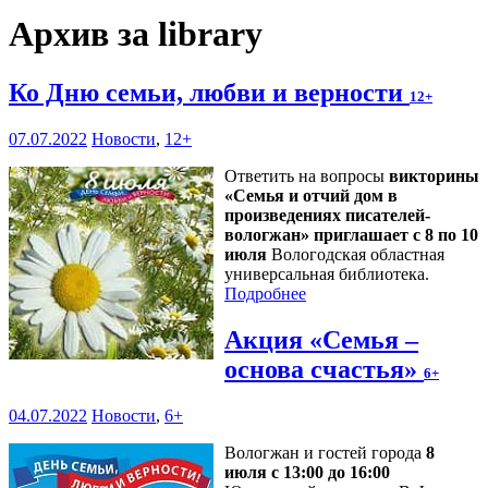
Архив за library
Ко Дню семьи, любви и верности
12+
07.07.2022
Новости
,
12+
Ответить на вопросы
викторины
«Семья и отчий дом в
произведениях писателей-
вологжан» приглашает с 8 по 10
июля
Вологодская областная
универсальная библиотека.
Подробнее
Акция «Семья –
основа счастья»
6+
04.07.2022
Новости
,
6+
Вологжан и гостей города
8
июля с 13:00 до 16:00