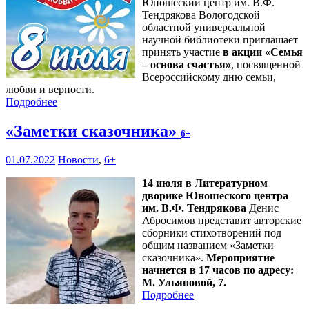
Юношеский центр им. В.Ф.
Тендрякова Вологодской
областной универсальной
научной библиотеки приглашает
принять участие
в акции «Семья
– основа счастья»
, посвященной
Всероссийскому дню семьи,
любви и верности.
Подробнее
«Заметки сказочника»
6+
01.07.2022
Новости
,
6+
14 июля в Литературном
дворике Юношеского центра
им. В.Ф. Тендрякова
Денис
Абросимов представит авторские
сборники стихотворений под
общим названием «Заметки
сказочника».
Мероприятие
начнется в 17 часов по адресу:
М. Ульяновой, 7.
Подробнее