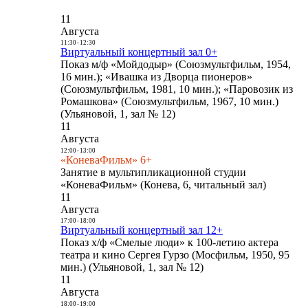
11
Августа
11:30
-
12:30
Виртуальный концертный зал 0+
Показ м/ф «Мойдодыр» (Союзмультфильм, 1954,
16 мин.); «Ивашка из Дворца пионеров»
(Союзмультфильм, 1981, 10 мин.); «Паровозик из
Ромашкова» (Союзмультфильм, 1967, 10 мин.)
(Ульяновой, 1, зал № 12)
11
Августа
12:00
-
13:00
«КоневаФильм» 6+
Занятие в мультипликационной студии
«КоневаФильм» (Конева, 6, читальный зал)
11
Августа
17:00
-
18:00
Виртуальный концертный зал 12+
Показ х/ф «Смелые люди» к 100-летию актера
театра и кино Сергея Гурзо (Мосфильм, 1950, 95
мин.) (Ульяновой, 1, зал № 12)
11
Августа
18:00
-
19:00