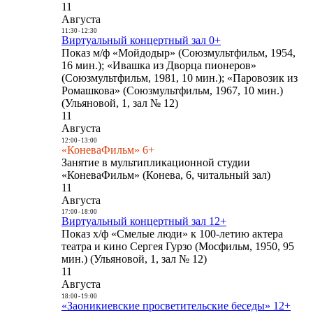
11
Августа
11:30
-
12:30
Виртуальный концертный зал 0+
Показ м/ф «Мойдодыр» (Союзмультфильм, 1954,
16 мин.); «Ивашка из Дворца пионеров»
(Союзмультфильм, 1981, 10 мин.); «Паровозик из
Ромашкова» (Союзмультфильм, 1967, 10 мин.)
(Ульяновой, 1, зал № 12)
11
Августа
12:00
-
13:00
«КоневаФильм» 6+
Занятие в мультипликационной студии
«КоневаФильм» (Конева, 6, читальный зал)
11
Августа
17:00
-
18:00
Виртуальный концертный зал 12+
Показ х/ф «Смелые люди» к 100-летию актера
театра и кино Сергея Гурзо (Мосфильм, 1950, 95
мин.) (Ульяновой, 1, зал № 12)
11
Августа
18:00
-
19:00
«Заоникиевские просветительские беседы» 12+