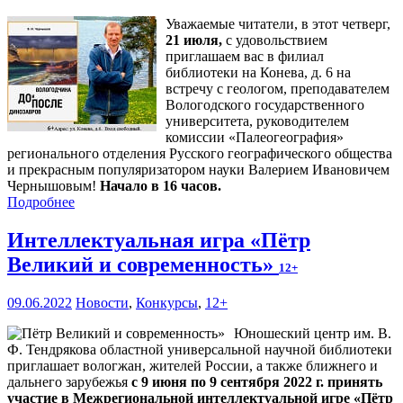
Уважаемые читатели, в этот четверг,
21 июля,
с удовольствием
приглашаем вас в филиал
библиотеки на Конева, д. 6 на
встречу с геологом, преподавателем
Вологодского государственного
университета, руководителем
комиссии «Палеогеография»
регионального отделения Русского географического общества
и прекрасным популяризатором науки Валерием Ивановичем
Чернышовым!
Начало в 16 часов.
Подробнее
Интеллектуальная игра «Пётр
Великий и современность»
12+
09.06.2022
Новости
,
Конкурсы
,
12+
Юношеский центр им. В.
Ф. Тендрякова областной универсальной научной библиотеки
приглашает вологжан, жителей России, а также ближнего и
дальнего зарубежья
с 9 июня по 9 сентября 2022 г. принять
участие в Межрегиональной интеллектуальной игре «Пётр