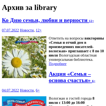
Архив за library
Ко Дню семьи, любви и верности
12+
07.07.2022
Новости
,
12+
Ответить на вопросы
викторины
«Семья и отчий дом в
произведениях писателей-
вологжан» приглашает с 8 по 10
июля
Вологодская областная
универсальная библиотека.
Подробнее
Акция «Семья –
основа счастья»
6+
04.07.2022
Новости
,
6+
Вологжан и гостей города
8
июля с 13:00 до 16:00