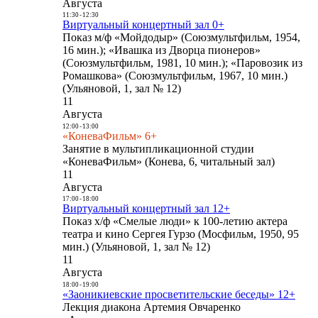
Августа
11:30
-
12:30
Виртуальный концертный зал 0+
Показ м/ф «Мойдодыр» (Союзмультфильм, 1954,
16 мин.); «Ивашка из Дворца пионеров»
(Союзмультфильм, 1981, 10 мин.); «Паровозик из
Ромашкова» (Союзмультфильм, 1967, 10 мин.)
(Ульяновой, 1, зал № 12)
11
Августа
12:00
-
13:00
«КоневаФильм» 6+
Занятие в мультипликационной студии
«КоневаФильм» (Конева, 6, читальный зал)
11
Августа
17:00
-
18:00
Виртуальный концертный зал 12+
Показ х/ф «Смелые люди» к 100-летию актера
театра и кино Сергея Гурзо (Мосфильм, 1950, 95
мин.) (Ульяновой, 1, зал № 12)
11
Августа
18:00
-
19:00
«Заоникиевские просветительские беседы» 12+
Лекция диакона Артемия Овчаренко