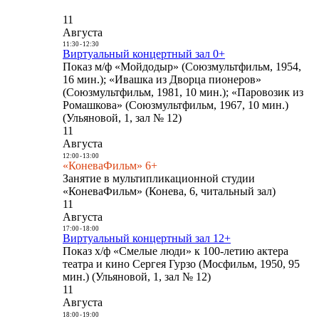
11
Августа
11:30
-
12:30
Виртуальный концертный зал 0+
Показ м/ф «Мойдодыр» (Союзмультфильм, 1954,
16 мин.); «Ивашка из Дворца пионеров»
(Союзмультфильм, 1981, 10 мин.); «Паровозик из
Ромашкова» (Союзмультфильм, 1967, 10 мин.)
(Ульяновой, 1, зал № 12)
11
Августа
12:00
-
13:00
«КоневаФильм» 6+
Занятие в мультипликационной студии
«КоневаФильм» (Конева, 6, читальный зал)
11
Августа
17:00
-
18:00
Виртуальный концертный зал 12+
Показ х/ф «Смелые люди» к 100-летию актера
театра и кино Сергея Гурзо (Мосфильм, 1950, 95
мин.) (Ульяновой, 1, зал № 12)
11
Августа
18:00
-
19:00