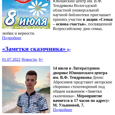
Юношеский центр им. В.Ф.
Тендрякова Вологодской
областной универсальной
научной библиотеки приглашает
принять участие
в акции «Семья
– основа счастья»
, посвященной
Всероссийскому дню семьи,
любви и верности.
Подробнее
«Заметки сказочника»
6+
01.07.2022
Новости
,
6+
14 июля в Литературном
дворике Юношеского центра
им. В.Ф. Тендрякова
Денис
Абросимов представит авторские
сборники стихотворений под
общим названием «Заметки
сказочника».
Мероприятие
начнется в 17 часов по адресу:
М. Ульяновой, 7.
Подробнее