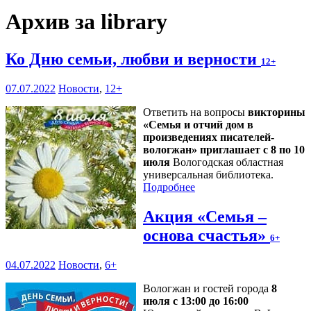
Архив за library
Ко Дню семьи, любви и верности
12+
07.07.2022
Новости
,
12+
Ответить на вопросы
викторины
«Семья и отчий дом в
произведениях писателей-
вологжан» приглашает с 8 по 10
июля
Вологодская областная
универсальная библиотека.
Подробнее
Акция «Семья –
основа счастья»
6+
04.07.2022
Новости
,
6+
Вологжан и гостей города
8
июля с 13:00 до 16:00