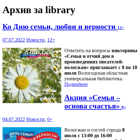
Архив за library
Ко Дню семьи, любви и верности
12+
07.07.2022
Новости
,
12+
Ответить на вопросы
викторины
«Семья и отчий дом в
произведениях писателей-
вологжан» приглашает с 8 по 10
июля
Вологодская областная
универсальная библиотека.
Подробнее
Акция «Семья –
основа счастья»
6+
04.07.2022
Новости
,
6+
Вологжан и гостей города
8
июля с 13:00 до 16:00