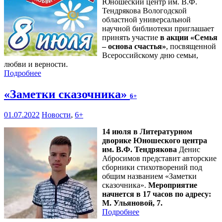
Юношеский центр им. В.Ф.
Тендрякова Вологодской
областной универсальной
научной библиотеки приглашает
принять участие
в акции «Семья
– основа счастья»
, посвященной
Всероссийскому дню семьи,
любви и верности.
Подробнее
«Заметки сказочника»
6+
01.07.2022
Новости
,
6+
14 июля в Литературном
дворике Юношеского центра
им. В.Ф. Тендрякова
Денис
Абросимов представит авторские
сборники стихотворений под
общим названием «Заметки
сказочника».
Мероприятие
начнется в 17 часов по адресу:
М. Ульяновой, 7.
Подробнее