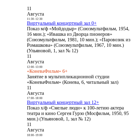
11
Августа
11:30
-
12:30
Виртуальный концертный зал 0+
Показ м/ф «Мойдодыр» (Союзмультфильм, 1954,
16 мин.); «Ивашка из Дворца пионеров»
(Союзмультфильм, 1981, 10 мин.); «Паровозик из
Ромашкова» (Союзмультфильм, 1967, 10 мин.)
(Ульяновой, 1, зал № 12)
11
Августа
12:00
-
13:00
«КоневаФильм» 6+
Занятие в мультипликационной студии
«КоневаФильм» (Конева, 6, читальный зал)
11
Августа
17:00
-
18:00
Виртуальный концертный зал 12+
Показ х/ф «Смелые люди» к 100-летию актера
театра и кино Сергея Гурзо (Мосфильм, 1950, 95
мин.) (Ульяновой, 1, зал № 12)
11
Августа
18:00
-
19:00