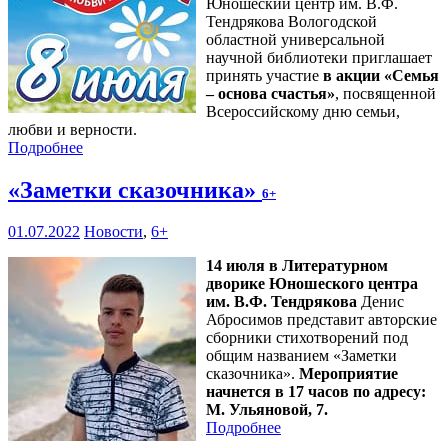
Юношеский центр им. В.Ф.
Тендрякова Вологодской
областной универсальной
научной библиотеки приглашает
принять участие
в акции «Семья
– основа счастья»
, посвященной
Всероссийскому дню семьи,
любви и верности.
Подробнее
«Заметки сказочника»
6+
01.07.2022
Новости
,
6+
14 июля в Литературном
дворике Юношеского центра
им. В.Ф. Тендрякова
Денис
Абросимов представит авторские
сборники стихотворений под
общим названием «Заметки
сказочника».
Мероприятие
начнется в 17 часов по адресу:
М. Ульяновой, 7.
Подробнее