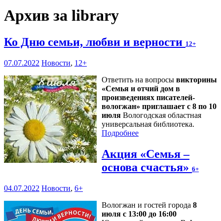
Архив за library
Ко Дню семьи, любви и верности
12+
07.07.2022
Новости
,
12+
Ответить на вопросы
викторины
«Семья и отчий дом в
произведениях писателей-
вологжан» приглашает с 8 по 10
июля
Вологодская областная
универсальная библиотека.
Подробнее
Акция «Семья –
основа счастья»
6+
04.07.2022
Новости
,
6+
Вологжан и гостей города
8
июля с 13:00 до 16:00