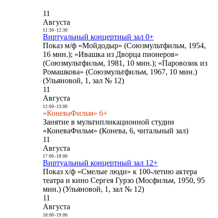
11
Августа
11:30
-
12:30
Виртуальный концертный зал 0+
Показ м/ф «Мойдодыр» (Союзмультфильм, 1954,
16 мин.); «Ивашка из Дворца пионеров»
(Союзмультфильм, 1981, 10 мин.); «Паровозик из
Ромашкова» (Союзмультфильм, 1967, 10 мин.)
(Ульяновой, 1, зал № 12)
11
Августа
12:00
-
13:00
«КоневаФильм» 6+
Занятие в мультипликационной студии
«КоневаФильм» (Конева, 6, читальный зал)
11
Августа
17:00
-
18:00
Виртуальный концертный зал 12+
Показ х/ф «Смелые люди» к 100-летию актера
театра и кино Сергея Гурзо (Мосфильм, 1950, 95
мин.) (Ульяновой, 1, зал № 12)
11
Августа
18:00
-
19:00