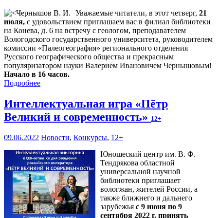
Уважаемые читатели, в этот четверг,
21
июля,
с удовольствием приглашаем вас в филиал библиотеки
на Конева, д. 6 на встречу с геологом, преподавателем
Вологодского государственного университета, руководителем
комиссии «Палеогеография» регионального отделения
Русского географического общества и прекрасным
популяризатором науки Валерием Ивановичем Чернышовым!
Начало в 16 часов.
Подробнее
Интеллектуальная игра «Пётр
Великий и современность»
12+
09.06.2022
Новости
,
Конкурсы
,
12+
Юношеский центр им. В. Ф.
Тендрякова областной
универсальной научной
библиотеки приглашает
вологжан, жителей России, а
также ближнего и дальнего
зарубежья
с 9 июня по 9
сентября 2022 г. принять