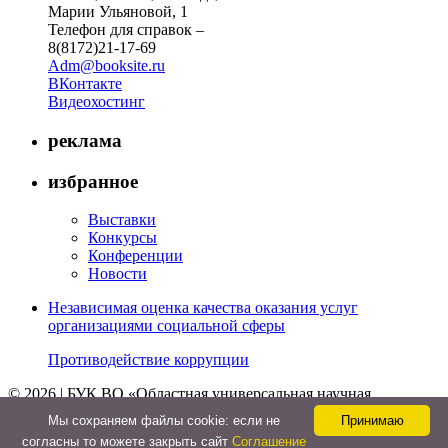
Марии Ульяновой, 1
Телефон для справок –
8(8172)21-17-69
Adm@booksite.ru
ВКонтакте
Видеохостинг
реклама
избранное
Выставки
Конкурсы
Конференции
Новости
Независимая оценка качества оказания услуг
организациями социальной сферы
Противодействие коррупции
© 2026 | БУК ВО «Областная универсальная научная
библиотека»
Мы cохраняем файлы cookie: если не
Принимаю
↑
согласны то можете закрыть сайт
Соглашение