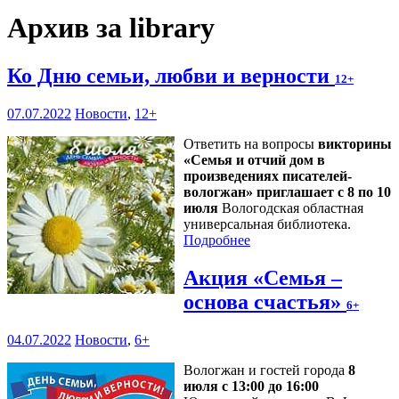
Архив за library
Ко Дню семьи, любви и верности
12+
07.07.2022
Новости
,
12+
Ответить на вопросы
викторины
«Семья и отчий дом в
произведениях писателей-
вологжан» приглашает с 8 по 10
июля
Вологодская областная
универсальная библиотека.
Подробнее
Акция «Семья –
основа счастья»
6+
04.07.2022
Новости
,
6+
Вологжан и гостей города
8
июля с 13:00 до 16:00