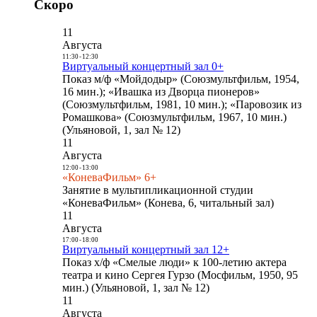
Скоро
11
Августа
11:30
-
12:30
Виртуальный концертный зал 0+
Показ м/ф «Мойдодыр» (Союзмультфильм, 1954,
16 мин.); «Ивашка из Дворца пионеров»
(Союзмультфильм, 1981, 10 мин.); «Паровозик из
Ромашкова» (Союзмультфильм, 1967, 10 мин.)
(Ульяновой, 1, зал № 12)
11
Августа
12:00
-
13:00
«КоневаФильм» 6+
Занятие в мультипликационной студии
«КоневаФильм» (Конева, 6, читальный зал)
11
Августа
17:00
-
18:00
Виртуальный концертный зал 12+
Показ х/ф «Смелые люди» к 100-летию актера
театра и кино Сергея Гурзо (Мосфильм, 1950, 95
мин.) (Ульяновой, 1, зал № 12)
11
Августа