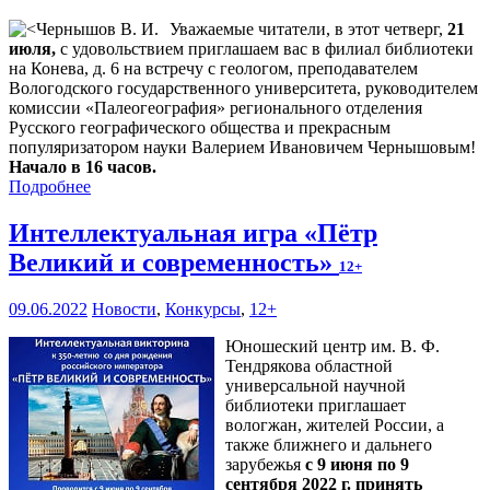
Уважаемые читатели, в этот четверг,
21
июля,
с удовольствием приглашаем вас в филиал библиотеки
на Конева, д. 6 на встречу с геологом, преподавателем
Вологодского государственного университета, руководителем
комиссии «Палеогеография» регионального отделения
Русского географического общества и прекрасным
популяризатором науки Валерием Ивановичем Чернышовым!
Начало в 16 часов.
Подробнее
Интеллектуальная игра «Пётр
Великий и современность»
12+
09.06.2022
Новости
,
Конкурсы
,
12+
Юношеский центр им. В. Ф.
Тендрякова областной
универсальной научной
библиотеки приглашает
вологжан, жителей России, а
также ближнего и дальнего
зарубежья
с 9 июня по 9
сентября 2022 г. принять