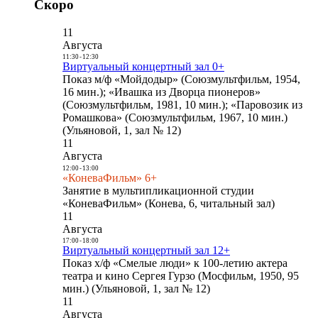
Скоро
11
Августа
11:30
-
12:30
Виртуальный концертный зал 0+
Показ м/ф «Мойдодыр» (Союзмультфильм, 1954,
16 мин.); «Ивашка из Дворца пионеров»
(Союзмультфильм, 1981, 10 мин.); «Паровозик из
Ромашкова» (Союзмультфильм, 1967, 10 мин.)
(Ульяновой, 1, зал № 12)
11
Августа
12:00
-
13:00
«КоневаФильм» 6+
Занятие в мультипликационной студии
«КоневаФильм» (Конева, 6, читальный зал)
11
Августа
17:00
-
18:00
Виртуальный концертный зал 12+
Показ х/ф «Смелые люди» к 100-летию актера
театра и кино Сергея Гурзо (Мосфильм, 1950, 95
мин.) (Ульяновой, 1, зал № 12)
11
Августа