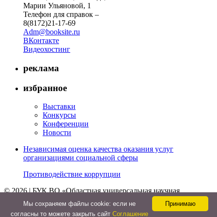
Марии Ульяновой, 1
Телефон для справок –
8(8172)21-17-69
Adm@booksite.ru
ВКонтакте
Видеохостинг
реклама
избранное
Выставки
Конкурсы
Конференции
Новости
Независимая оценка качества оказания услуг
организациями социальной сферы
Противодействие коррупции
© 2026 | БУК ВО «Областная универсальная научная
библиотека»
Мы cохраняем файлы cookie: если не
Принимаю
↑
согласны то можете закрыть сайт
Соглашение