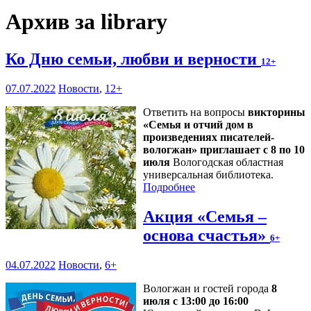
Архив за library
Ко Дню семьи, любви и верности
12+
07.07.2022
Новости
,
12+
Ответить на вопросы
викторины
«Семья и отчий дом в
произведениях писателей-
вологжан» приглашает с 8 по 10
июля
Вологодская областная
универсальная библиотека.
Подробнее
Акция «Семья –
основа счастья»
6+
04.07.2022
Новости
,
6+
Вологжан и гостей города
8
июля с 13:00 до 16:00