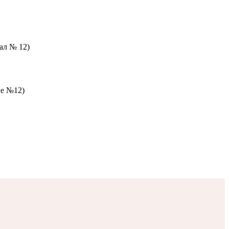
зал № 12)
ле №12)