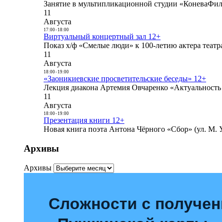
Занятие в мультипликационной студии «КоневаФиль
11
Августа
17:00
-
18:00
Виртуальный концертный зал 12+
Показ х/ф «Смелые люди» к 100-летию актера театра
11
Августа
18:00
-
19:00
«Заоникиевские просветительские беседы» 12+
Лекция диакона Артемия Овчаренко «Актуальность 
11
Августа
18:00
-
19:00
Презентация книги 12+
Новая книга поэта Антона Чёрного «Сбор» (ул. М. У
Архивы
Архивы
Сложности с получе