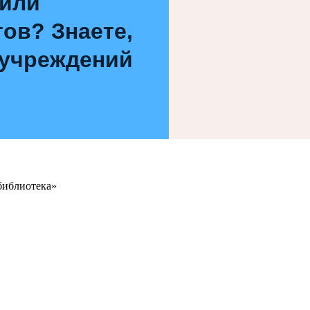
 или
ов? Знаете,
 учреждений
библиотека»