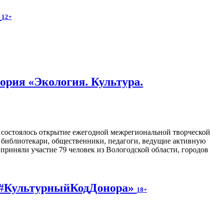
.
12+
ория «Экология. Культура.
з состоялось открытие ежегодной межрегиональной творческой
ь библиотекари, общественники, педагоги, ведущие активную
приняли участие 79 человек из Вологодской области, городов
у #КультурныйКодДонора»
18+