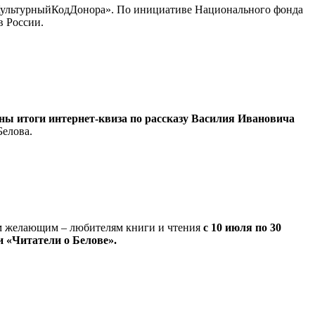
 #КультурныйКодДонора». По инициативе Национального фонда
в России.
ны итоги интернет-квиза по рассказу Василия Ивановича
Белова.
ем желающим – любителям книги и чтения
с 10 июля по 30
 «Читатели о Белове».