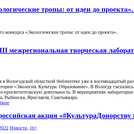
логические тропы: от идеи до проекта»
 конкурса «Экологические тропы: от идеи до проекта».
II межрегиональная творческая лаборат
я в Вологодской областной библиотеке уже в восемнадцатый ра
атории «Экология. Культура. Образование». В Вологду съехалис
го-просветительскую деятельность. В мероприятиях лаборатории 
а, Рыбинска, Ярославля, Сыктывкара.
бнее
российская акция «#КультураДонорств
2022
Новости
,
16+