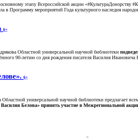
рт основному этапу Всероссийской акции «#КультураДонорству
ла в Программу мероприятий Года культурного наследия народо
а
6+
дрякова Областной универсальной научной библиотеки
подведе
ённого 90-летию со дня рождения писателя Василия Ивановича 
елове».
6+
а Областной универсальной научной библиотеки предлагает вс
 Василия Белова» принять участие в Межрегиональной акции
>