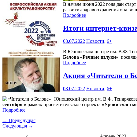
В начале июня 2022 года дан ста
развития здравоохранения она вош
Подробнее
Итоги интернет-квиз
08.07.2022
Новости
,
6+
В Юношеском центре им. В.Ф. Тен
Белова «Речные излуки»
, посвящ
Подробнее
Акция «Читатели о Б
08.07.2022
Новости
,
6+
Юношеский центр им. В.Ф. Тендряков
сентября
в рамках просветительского проекта
«Уроки счастья
Подробнее
← Предыдущая
Следующая →
<
Апрель 2023