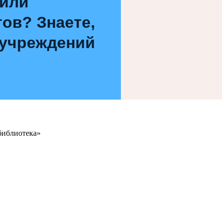
 или
ов? Знаете,
 учреждений
библиотека»