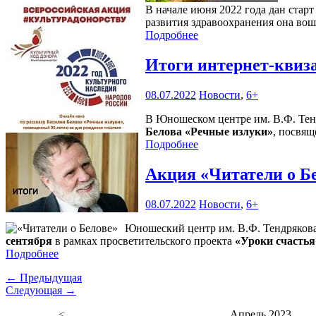
В начале июня 2022 года дан ста
развития здравоохранения она вош
Подробнее
Итоги интернет-квиз
08.07.2022
Новости
,
6+
В Юношеском центре им. В.Ф. Тен
Белова «Речные излуки»
, посвящ
Подробнее
Акция «Читатели о Б
08.07.2022
Новости
,
6+
Юношеский центр им. В.Ф. Тендряков
сентября
в рамках просветительского проекта
«Уроки счастья
Подробнее
← Предыдущая
Следующая →
<
Апрель 2023