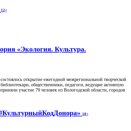
.
12+
ория «Экология. Культура.
з состоялось открытие ежегодной межрегиональной творческой
ь библиотекари, общественники, педагоги, ведущие активную
приняли участие 79 человек из Вологодской области, городов
у #КультурныйКодДонора»
18+