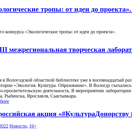
логические тропы: от идеи до проекта»
 конкурса «Экологические тропы: от идеи до проекта».
II межрегиональная творческая лаборат
я в Вологодской областной библиотеке уже в восемнадцатый ра
атории «Экология. Культура. Образование». В Вологду съехалис
го-просветительскую деятельность. В мероприятиях лаборатории 
а, Рыбинска, Ярославля, Сыктывкара.
бнее
российская акция «#КультураДонорств
2022
Новости
,
16+