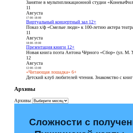
Занятие в мультипликационной студии «КоневаФиль
11
Августа
17:00
-
18:00
Виртуальный концертный зал 12+
Показ х/ф «Смелые люди» к 100-летию актера театра
11
Августа
18:00
-
19:00
Презентация книги 12+
Новая книга поэта Антона Чёрного «Сбор» (ул. М. У
12
Августа
12:00
-
13:00
«Читающая лошадка» 6+
Детский клуб любителей чтения. Знакомство с книг
Архивы
Архивы
Сложности с получе