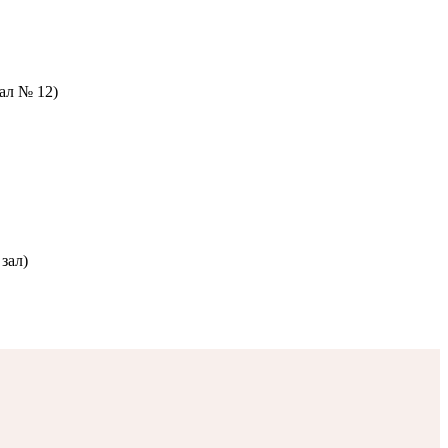
зал № 12)
зал)