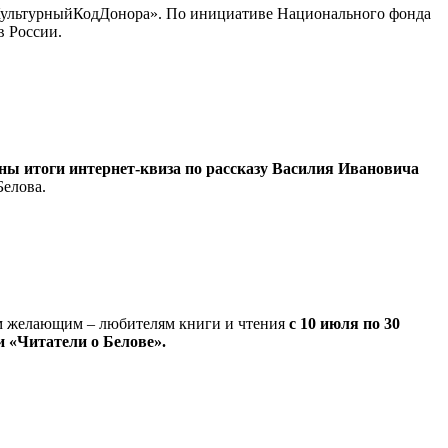
 #КультурныйКодДонора». По инициативе Национального фонда
в России.
ны итоги интернет-квиза по рассказу Василия Ивановича
Белова.
ем желающим – любителям книги и чтения
с 10 июля по 30
 «Читатели о Белове».