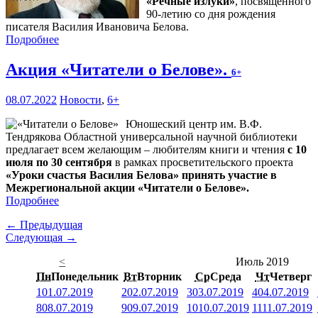
«Речные излуки»
, посвящённого
90-летию со дня рождения
писателя Василия Ивановича Белова.
Подробнее
Акция «Читатели о Белове».
6+
08.07.2022
Новости
,
6+
Юношеский центр им. В.Ф.
Тендрякова Областной универсальной научной библиотеки
предлагает всем желающим – любителям книги и чтения
с 10
июля по 30 сентября
в рамках просветительского проекта
«Уроки счастья Василия Белова» принять участие в
Межрегиональной акции «Читатели о Белове».
Подробнее
← Предыдущая
Следующая →
<
Июль 2019
Пн
Понедельник
Вт
Вторник
Ср
Среда
Чт
Четверг
1
01.07.2019
2
02.07.2019
3
03.07.2019
4
04.07.2019
8
08.07.2019
9
09.07.2019
10
10.07.2019
11
11.07.2019