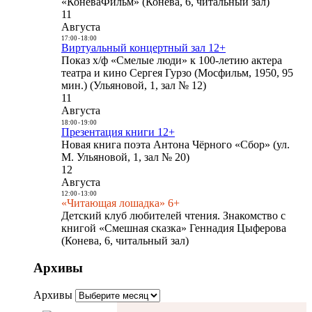
«КоневаФильм» (Конева, 6, читальный зал)
11
Августа
17:00
-
18:00
Виртуальный концертный зал 12+
Показ х/ф «Смелые люди» к 100-летию актера
театра и кино Сергея Гурзо (Мосфильм, 1950, 95
мин.) (Ульяновой, 1, зал № 12)
11
Августа
18:00
-
19:00
Презентация книги 12+
Новая книга поэта Антона Чёрного «Сбор» (ул.
М. Ульяновой, 1, зал № 20)
12
Августа
12:00
-
13:00
«Читающая лошадка» 6+
Детский клуб любителей чтения. Знакомство с
книгой «Смешная сказка» Геннадия Цыферова
(Конева, 6, читальный зал)
Архивы
Архивы