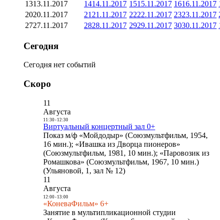
13
13.11.2017
14
14.11.2017
15
15.11.2017
16
16.11.2017
20
20.11.2017
21
21.11.2017
22
22.11.2017
23
23.11.2017
27
27.11.2017
28
28.11.2017
29
29.11.2017
30
30.11.2017
Сегодня
Сегодня нет событий
Скоро
11
Августа
11:30
-
12:30
Виртуальный концертный зал 0+
Показ м/ф «Мойдодыр» (Союзмультфильм, 1954,
16 мин.); «Ивашка из Дворца пионеров»
(Союзмультфильм, 1981, 10 мин.); «Паровозик из
Ромашкова» (Союзмультфильм, 1967, 10 мин.)
(Ульяновой, 1, зал № 12)
11
Августа
12:00
-
13:00
«КоневаФильм» 6+
Занятие в мультипликационной студии