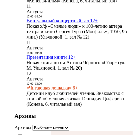
«КоневаФильм» (Конева, 6, читальный зал)
11
Августа
17:00
-
18:00
Виртуальный концертный зал 12+
Показ х/ф «Смелые люди» к 100-летию актера
театра и кино Сергея Гурзо (Мосфильм, 1950, 95
мин.) (Ульяновой, 1, зал № 12)
11
Августа
18:00
-
19:00
Презентация книги 12+
Новая книга поэта Антона Чёрного «Сбор» (ул.
М. Ульяновой, 1, зал № 20)
12
Августа
12:00
-
13:00
«Читающая лошадка» 6+
Детский клуб любителей чтения. Знакомство с
книгой «Смешная сказка» Геннадия Цыферова
(Конева, 6, читальный зал)
Архивы
Архивы