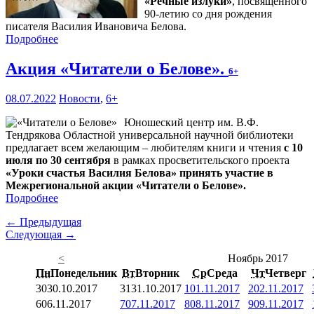
«Речные излуки»
, посвящённого
90-летию со дня рождения
писателя Василия Ивановича Белова.
Подробнее
Акция «Читатели о Белове».
6+
08.07.2022
Новости
,
6+
Юношеский центр им. В.Ф.
Тендрякова Областной универсальной научной библиотеки
предлагает всем желающим – любителям книги и чтения
с 10
июля по 30 сентября
в рамках просветительского проекта
«Уроки счастья Василия Белова» принять участие в
Межрегиональной акции «Читатели о Белове».
Подробнее
← Предыдущая
Следующая →
<
Ноябрь 2017
Пн
Понедельник
Вт
Вторник
Ср
Среда
Чт
Четверг
30
30.10.2017
31
31.10.2017
1
01.11.2017
2
02.11.2017
6
06.11.2017
7
07.11.2017
8
08.11.2017
9
09.11.2017