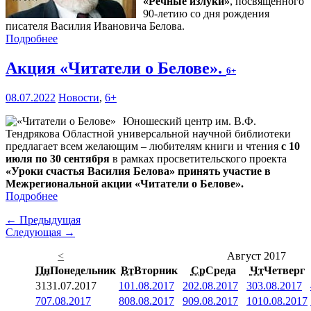
«Речные излуки»
, посвящённого
90-летию со дня рождения
писателя Василия Ивановича Белова.
Подробнее
Акция «Читатели о Белове».
6+
08.07.2022
Новости
,
6+
Юношеский центр им. В.Ф.
Тендрякова Областной универсальной научной библиотеки
предлагает всем желающим – любителям книги и чтения
с 10
июля по 30 сентября
в рамках просветительского проекта
«Уроки счастья Василия Белова» принять участие в
Межрегиональной акции «Читатели о Белове».
Подробнее
← Предыдущая
Следующая →
<
Август 2017
Пн
Понедельник
Вт
Вторник
Ср
Среда
Чт
Четверг
31
31.07.2017
1
01.08.2017
2
02.08.2017
3
03.08.2017
7
07.08.2017
8
08.08.2017
9
09.08.2017
10
10.08.2017