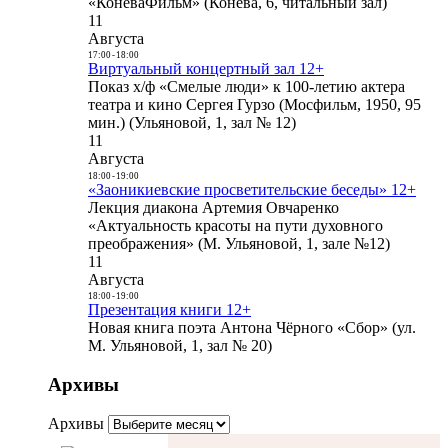
«КоневаФильм» (Конева, 6, читальный зал)
11
Августа
17:00
-
18:00
Виртуальный концертный зал 12+
Показ х/ф «Смелые люди» к 100-летию актера
театра и кино Сергея Гурзо (Мосфильм, 1950, 95
мин.) (Ульяновой, 1, зал № 12)
11
Августа
18:00
-
19:00
«Заоникиевские просветительские беседы» 12+
Лекция диакона Артемия Овчаренко
«Актуальность красоты на пути духовного
преображения» (М. Ульяновой, 1, зале №12)
11
Августа
18:00
-
19:00
Презентация книги 12+
Новая книга поэта Антона Чёрного «Сбор» (ул.
М. Ульяновой, 1, зал № 20)
Архивы
Архивы