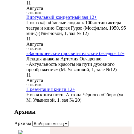
11
Августа
17:00
-
18:00
Виртуальный концертный зал 12+
Показ х/ф «Смелые люди» к 100-летию актера
театра и кино Сергея Гурзо (Мосфильм, 1950, 95
мин.) (Ульяновой, 1, зал № 12)
11
Августа
18:00
-
19:00
«Заоникиевские просветительские беседы» 12+
Лекция диакона Артемия Овчаренко
«Актуальность красоты на пути духовного
преображения» (М. Ульяновой, 1, зале №12)
11
Августа
18:00
-
19:00
Презентация книги 12+
Новая книга поэта Антона Чёрного «Сбор» (ул.
М. Ульяновой, 1, зал № 20)
Архивы
Архивы