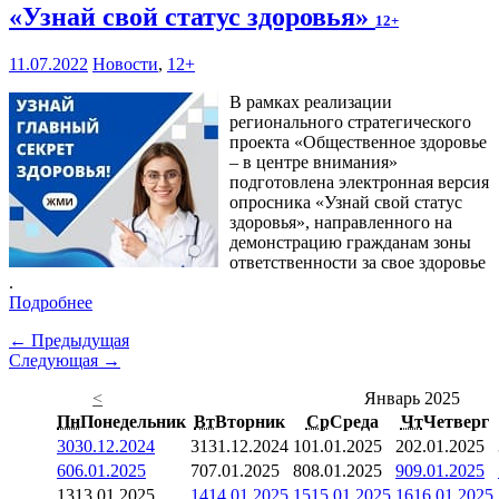
«Узнай свой статус здоровья»
12+
11.07.2022
Новости
,
12+
В рамках реализации
регионального стратегического
проекта «Общественное здоровье
– в центре внимания»
подготовлена электронная версия
опросника «Узнай свой статус
здоровья», направленного на
демонстрацию гражданам зоны
ответственности за свое здоровье
.
Подробнее
← Предыдущая
Следующая →
<
Январь 2025
Пн
Понедельник
Вт
Вторник
Ср
Среда
Чт
Четверг
30
30.12.2024
31
31.12.2024
1
01.01.2025
2
02.01.2025
6
06.01.2025
7
07.01.2025
8
08.01.2025
9
09.01.2025
13
13.01.2025
14
14.01.2025
15
15.01.2025
16
16.01.2025