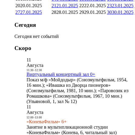
20
20.01.2025
21
21.01.2025
22
22.01.2025
23
23.01.2025
27
27.01.2025
28
28.01.2025
29
29.01.2025
30
30.01.2025
Сегодня
Сегодня нет событий
Скоро
11
Августа
11:30
-
12:30
Виртуальный концертный зал 0+
Показ м/ф «Мойдодыр» (Союзмультфильм, 1954,
16 мин.); «Ивашка из Дворца пионеров»
(Союзмультфильм, 1981, 10 мин.); «Паровозик из
Ромашкова» (Союзмультфильм, 1967, 10 мин.)
(Ульяновой, 1, зал № 12)
11
Августа
12:00
-
13:00
«КоневаФильм» 6+
Занятие в мультипликационной студии
«КоневаФильм» (Конева, 6, читальный зал)