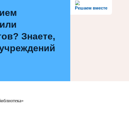
Решаем вместе
нием
 или
ов? Знаете,
 учреждений
библиотека»