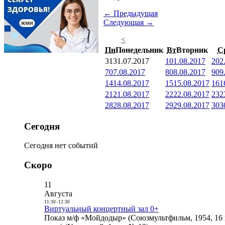
← Предыдущая
Следующая →
<
Пн
Понедельник
Вт
Вторник
С
31
31.07.2017
1
01.08.2017
2
02
7
07.08.2017
8
08.08.2017
9
09
14
14.08.2017
15
15.08.2017
16
1
21
21.08.2017
22
22.08.2017
23
2
28
28.08.2017
29
29.08.2017
30
3
Сегодня
Сегодня нет событий
Скоро
11
Августа
11:30
-
12:30
Виртуальный концертный зал 0+
Показ м/ф «Мойдодыр» (Союзмультфильм, 1954, 16 