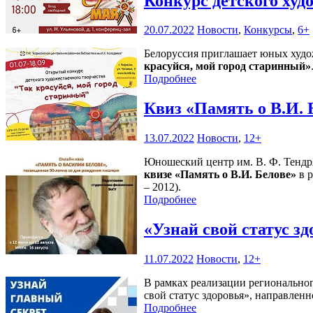
Конкурс детского худ
20.07.2022
Новости
,
Конкурсы
,
6+
Белоруссия приглашает юных худож
красуйся, мой город старинный»
Подробнее
Квиз «Память о В.И.
13.07.2022
Новости
,
12+
Юношеский центр им. В. Ф. Тендр
квизе «Память о В.И. Белове»
в 
– 2012).
Подробнее
«Узнай свой статус з
11.07.2022
Новости
,
12+
В рамках реализации региональног
свой статус здоровья», направленн
Подробнее