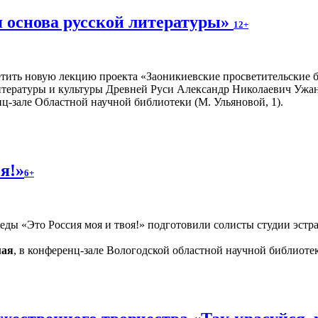
я основа русской литературы»
12+
тить новую лекцию проекта «Заоникиевские просветительские бе
литературы и культуры Древней Руси Александр Николаевич Ужан
ц-зале Областной научной библиотеки (М. Ульяновой, 1).
я!»
6+
ы «Это Россия моя и твоя!» подготовили солисты студии эстра
мая
, в конференц-зале Вологодской областной научной библиотек