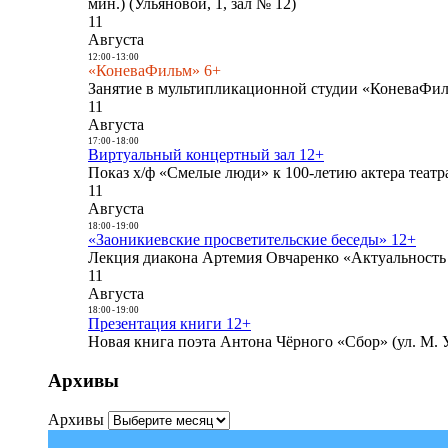
мин.) (Ульяновой, 1, зал № 12)
11
Августа
12:00
-
13:00
«КоневаФильм» 6+
Занятие в мультипликационной студии «КоневаФиль
11
Августа
17:00
-
18:00
Виртуальный концертный зал 12+
Показ х/ф «Смелые люди» к 100-летию актера театра
11
Августа
18:00
-
19:00
«Заоникиевские просветительские беседы» 12+
Лекция диакона Артемия Овчаренко «Актуальность 
11
Августа
18:00
-
19:00
Презентация книги 12+
Новая книга поэта Антона Чёрного «Сбор» (ул. М. У
Архивы
Архивы