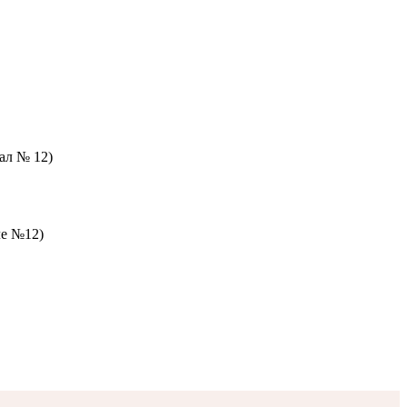
зал № 12)
ле №12)