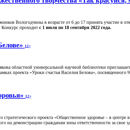
ожественного творчества «Так красуйся,
ников Вологодчины в возрасте от 6 до 17 принять участие в от
. Конкурс проходит
с 1 июля по 18 сентября 2022 года.
 Белове»
12+
якова областной универсальной научной библиотеки приглашае
рамках проекта «Уроки счастья Василия Белова», посвященного 9
доровья»
12+
о стратегического проекта «Общественное здоровье – в центре 
ого на демонстрацию гражданам зоны ответственности за свое зд