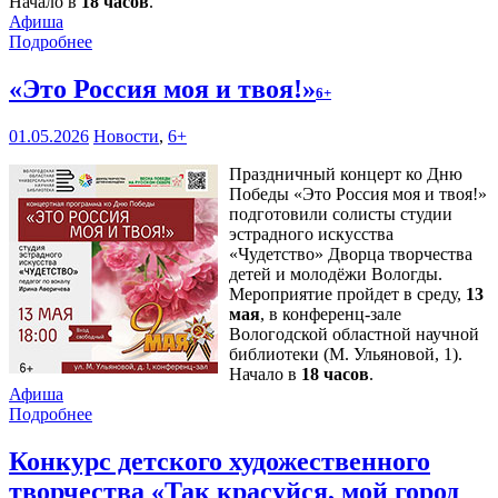
Начало в
18 часов
.
Афиша
Подробнее
«Это Россия моя и твоя!»
6+
01.05.2026
Новости
,
6+
Праздничный концерт ко Дню
Победы «Это Россия моя и твоя!»
подготовили солисты студии
эстрадного искусства
«Чудетство» Дворца творчества
детей и молодёжи Вологды.
Мероприятие пройдет в среду,
13
мая
, в конференц-зале
Вологодской областной научной
библиотеки (М. Ульяновой, 1).
Начало в
18 часов
.
Афиша
Подробнее
Конкурс детского художественного
творчества «Так красуйся, мой город