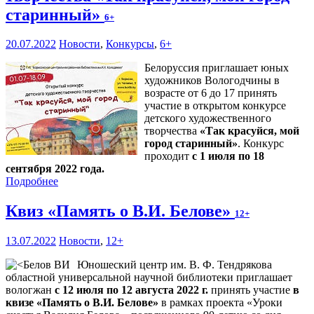
старинный»
6+
20.07.2022
Новости
,
Конкурсы
,
6+
Белоруссия приглашает юных
художников Вологодчины в
возрасте от 6 до 17 принять
участие в открытом конкурсе
детского художественного
творчества
«Так красуйся, мой
город старинный»
. Конкурс
проходит
с 1 июля по 18
сентября 2022 года.
Подробнее
Квиз «Память о В.И. Белове»
12+
13.07.2022
Новости
,
12+
Юношеский центр им. В. Ф. Тендрякова
областной универсальной научной библиотеки приглашает
вологжан
с 12 июля по 12 августа 2022 г.
принять участие
в
квизе «Память о В.И. Белове»
в рамках проекта «Уроки