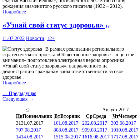
счастья Василия Белова», посвященного 90-летию со дня
рождения знаменитого русского писателя (1932 – 2012).
Подробнее
«Узнай свой статус здоровья»
12+
11.07.2022
Новости
,
12+
В рамках реализации регионального
стратегического проекта «Общественное здоровье – в центре
внимания» подготовлена электронная версия опросника
«Узнай свой статус здоровья», направленного на
демонстрацию гражданам зоны ответственности за свое
здоровье .
Подробнее
← Предыдущая
Следующая →
<
Август 2017
Пн
Понедельник
Вт
Вторник
Ср
Среда
Чт
Четверг
31
31.07.2017
1
01.08.2017
2
02.08.2017
3
03.08.2017
7
07.08.2017
8
08.08.2017
9
09.08.2017
10
10.08.2017
14
14.08.2017
15
15.08.2017
16
16.08.2017
17
17.08.2017