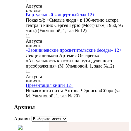
11
Августа
17:00
-
18:00
Виртуальный концертный зал 12+
Показ х/ф «Смелые люди» к 100-летию актера
театра и кино Сергея Гурзо (Мосфильм, 1950, 95
мин.) (Ульяновой, 1, зал № 12)
11
Августа
18:00
-
19:00
«Заоникиевские просветительские беседы» 12+
Лекция диакона Артемия Овчаренко
«Актуальность красоты на пути духовного
преображения» (М. Ульяновой, 1, зале №12)
11
Августа
18:00
-
19:00
Презентация книги 12+
Новая книга поэта Антона Чёрного «Сбор» (ул.
М. Ульяновой, 1, зал № 20)
Архивы
Архивы