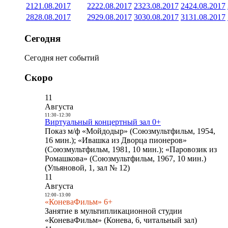
21
21.08.2017
22
22.08.2017
23
23.08.2017
24
24.08.2017
28
28.08.2017
29
29.08.2017
30
30.08.2017
31
31.08.2017
Сегодня
Сегодня нет событий
Скоро
11
Августа
11:30
-
12:30
Виртуальный концертный зал 0+
Показ м/ф «Мойдодыр» (Союзмультфильм, 1954,
16 мин.); «Ивашка из Дворца пионеров»
(Союзмультфильм, 1981, 10 мин.); «Паровозик из
Ромашкова» (Союзмультфильм, 1967, 10 мин.)
(Ульяновой, 1, зал № 12)
11
Августа
12:00
-
13:00
«КоневаФильм» 6+
Занятие в мультипликационной студии
«КоневаФильм» (Конева, 6, читальный зал)