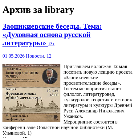
Архив за library
Заоникиевские беседы. Тема:
«Духовная основа русской
литературы»
12+
01.05.2026
Новости
,
12+
Приглашаем вологжан
12 мая
посетить новую лекцию проекта
«Заоникиевские
просветительские беседы».
Гостем мероприятия станет
филолог, литературовед,
культуролог, теоретик и историк
литературы и культуры Древней
Руси Александр Николаевич
Ужанков.
Мероприятие состоится в
конференц-зале Областной научной библиотеки (М.
Ульяновой, 1).