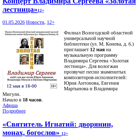
Концерт Владимира Сергеева «Золотая
лестница»
12+
01.05.2026
Новости
,
12+
Филиал Вологодской областной
универсальной научной
библиотеки (ул. М. Конева, д. 6.)
приглашает
12 мая
на
музыкальную программу
Владимира Сергеева «Золотая
лестница». Для вологжан
прозвучат песни знаменитых
композиторов-исполнителей:
Юрия Антонова, Евгения
Мартынова и Владимира
Мигули.
Начало в
18 часов
.
Афиша
Подробнее
«Святитель Игнатий: дворянин,
монах, богослов»
12+