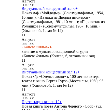
Августа
11:30
-
12:30
Виртуальный концертный зал 0+
Показ м/ф «Мойдодыр» (Союзмультфильм, 1954,
16 мин.); «Ивашка из Дворца пионеров»
(Союзмультфильм, 1981, 10 мин.); «Паровозик из
Ромашкова» (Союзмультфильм, 1967, 10 мин.)
(Ульяновой, 1, зал № 12)
11
Августа
12:00
-
13:00
«КоневаФильм» 6+
Занятие в мультипликационной студии
«КоневаФильм» (Конева, 6, читальный зал)
11
Августа
17:00
-
18:00
Виртуальный концертный зал 12+
Показ х/ф «Смелые люди» к 100-летию актера
театра и кино Сергея Гурзо (Мосфильм, 1950, 95
мин.) (Ульяновой, 1, зал № 12)
11
Августа
18:00
-
19:00
Презентация книги 12+
Новая книга поэта Антона Чёрного «Сбор» (ул.