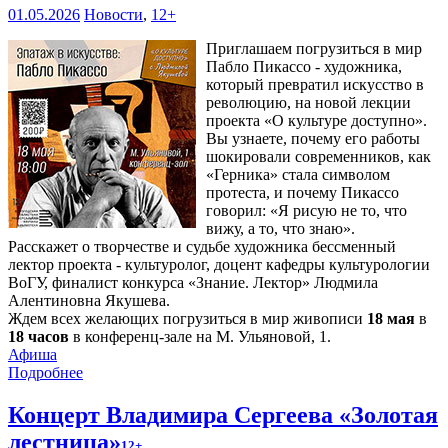
01.05.2026
Новости
,
12+
Приглашаем погрузиться в мир
Пабло Пикассо - художника,
который превратил искусство в
революцию, на новой лекции
проекта «О культуре доступно».
Вы узнаете, почему его работы
шокировали современников, как
«Герника» стала символом
протеста, и почему Пикассо
говорил: «Я рисую не то, что
вижу, а то, что знаю».
Расскажет о творчестве и судьбе художника бессменный
лектор проекта - культуролог, доцент кафедры культурологии
ВоГУ, финалист конкурса «Знание. Лектор» Людмила
Алентиновна Якушева.
Ждем всех желающих погрузиться в мир живописи
18 мая
в
18 часов
в конференц-зале на М. Ульяновой, 1.
Афиша
Подробнее
Концерт Владимира Сергеева «Золотая
лестница»
12+