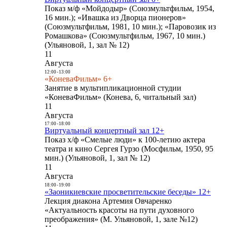
Показ м/ф «Мойдодыр» (Союзмультфильм, 1954,
16 мин.); «Ивашка из Дворца пионеров»
(Союзмультфильм, 1981, 10 мин.); «Паровозик из
Ромашкова» (Союзмультфильм, 1967, 10 мин.)
(Ульяновой, 1, зал № 12)
11
Августа
12:00
-
13:00
«КоневаФильм» 6+
Занятие в мультипликационной студии
«КоневаФильм» (Конева, 6, читальный зал)
11
Августа
17:00
-
18:00
Виртуальный концертный зал 12+
Показ х/ф «Смелые люди» к 100-летию актера
театра и кино Сергея Гурзо (Мосфильм, 1950, 95
мин.) (Ульяновой, 1, зал № 12)
11
Августа
18:00
-
19:00
«Заоникиевские просветительские беседы» 12+
Лекция диакона Артемия Овчаренко
«Актуальность красоты на пути духовного
преображения» (М. Ульяновой, 1, зале №12)