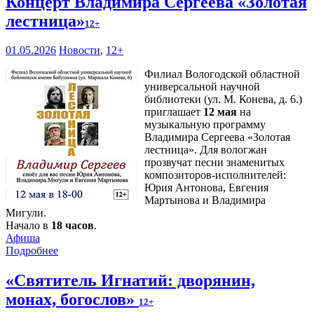
Концерт Владимира Сергеева «Золотая
лестница»
12+
01.05.2026
Новости
,
12+
Филиал Вологодской областной
универсальной научной
библиотеки (ул. М. Конева, д. 6.)
приглашает
12 мая
на
музыкальную программу
Владимира Сергеева «Золотая
лестница». Для вологжан
прозвучат песни знаменитых
композиторов-исполнителей:
Юрия Антонова, Евгения
Мартынова и Владимира
Мигули.
Начало в
18 часов
.
Афиша
Подробнее
«Святитель Игнатий: дворянин,
монах, богослов»
12+