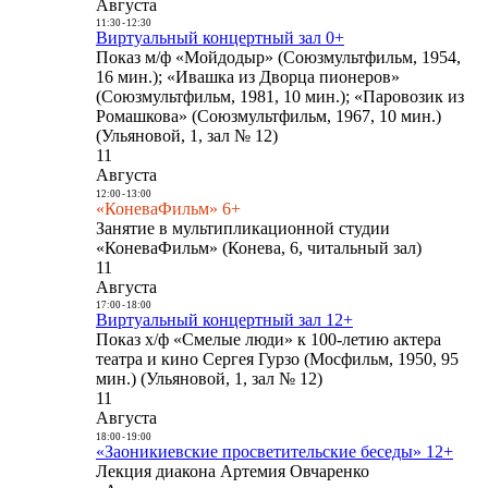
Августа
11:30
-
12:30
Виртуальный концертный зал 0+
Показ м/ф «Мойдодыр» (Союзмультфильм, 1954,
16 мин.); «Ивашка из Дворца пионеров»
(Союзмультфильм, 1981, 10 мин.); «Паровозик из
Ромашкова» (Союзмультфильм, 1967, 10 мин.)
(Ульяновой, 1, зал № 12)
11
Августа
12:00
-
13:00
«КоневаФильм» 6+
Занятие в мультипликационной студии
«КоневаФильм» (Конева, 6, читальный зал)
11
Августа
17:00
-
18:00
Виртуальный концертный зал 12+
Показ х/ф «Смелые люди» к 100-летию актера
театра и кино Сергея Гурзо (Мосфильм, 1950, 95
мин.) (Ульяновой, 1, зал № 12)
11
Августа
18:00
-
19:00
«Заоникиевские просветительские беседы» 12+
Лекция диакона Артемия Овчаренко