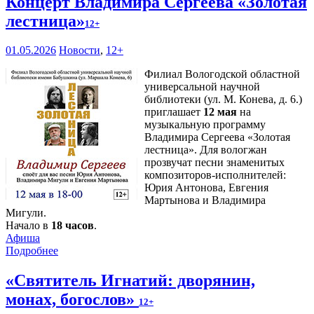
Концерт Владимира Сергеева «Золотая
лестница»
12+
01.05.2026
Новости
,
12+
Филиал Вологодской областной
универсальной научной
библиотеки (ул. М. Конева, д. 6.)
приглашает
12 мая
на
музыкальную программу
Владимира Сергеева «Золотая
лестница». Для вологжан
прозвучат песни знаменитых
композиторов-исполнителей:
Юрия Антонова, Евгения
Мартынова и Владимира
Мигули.
Начало в
18 часов
.
Афиша
Подробнее
«Святитель Игнатий: дворянин,
монах, богослов»
12+