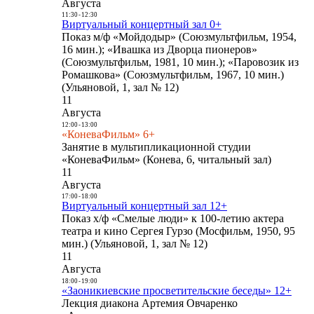
Августа
11:30
-
12:30
Виртуальный концертный зал 0+
Показ м/ф «Мойдодыр» (Союзмультфильм, 1954,
16 мин.); «Ивашка из Дворца пионеров»
(Союзмультфильм, 1981, 10 мин.); «Паровозик из
Ромашкова» (Союзмультфильм, 1967, 10 мин.)
(Ульяновой, 1, зал № 12)
11
Августа
12:00
-
13:00
«КоневаФильм» 6+
Занятие в мультипликационной студии
«КоневаФильм» (Конева, 6, читальный зал)
11
Августа
17:00
-
18:00
Виртуальный концертный зал 12+
Показ х/ф «Смелые люди» к 100-летию актера
театра и кино Сергея Гурзо (Мосфильм, 1950, 95
мин.) (Ульяновой, 1, зал № 12)
11
Августа
18:00
-
19:00
«Заоникиевские просветительские беседы» 12+
Лекция диакона Артемия Овчаренко