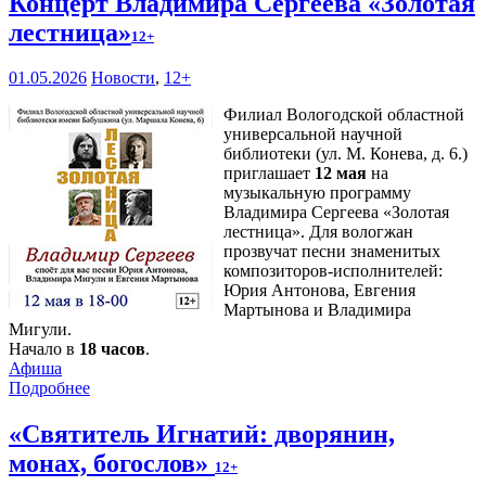
Концерт Владимира Сергеева «Золотая
лестница»
12+
01.05.2026
Новости
,
12+
Филиал Вологодской областной
универсальной научной
библиотеки (ул. М. Конева, д. 6.)
приглашает
12 мая
на
музыкальную программу
Владимира Сергеева «Золотая
лестница». Для вологжан
прозвучат песни знаменитых
композиторов-исполнителей:
Юрия Антонова, Евгения
Мартынова и Владимира
Мигули.
Начало в
18 часов
.
Афиша
Подробнее
«Святитель Игнатий: дворянин,
монах, богослов»
12+