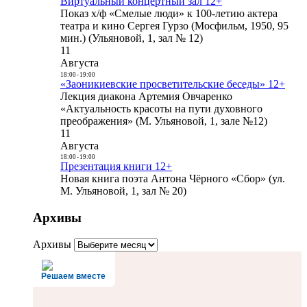
Виртуальный концертный зал 12+
Показ х/ф «Смелые люди» к 100-летию актера
театра и кино Сергея Гурзо (Мосфильм, 1950, 95
мин.) (Ульяновой, 1, зал № 12)
11
Августа
18:00
-
19:00
«Заоникиевские просветительские беседы» 12+
Лекция диакона Артемия Овчаренко
«Актуальность красоты на пути духовного
преображения» (М. Ульяновой, 1, зале №12)
11
Августа
18:00
-
19:00
Презентация книги 12+
Новая книга поэта Антона Чёрного «Сбор» (ул.
М. Ульяновой, 1, зал № 20)
Архивы
Архивы
Решаем вместе