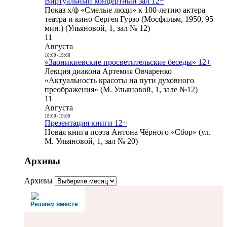
Виртуальный концертный зал 12+
Показ х/ф «Смелые люди» к 100-летию актера
театра и кино Сергея Гурзо (Мосфильм, 1950, 95
мин.) (Ульяновой, 1, зал № 12)
11
Августа
18:00
-
19:00
«Заоникиевские просветительские беседы» 12+
Лекция диакона Артемия Овчаренко
«Актуальность красоты на пути духовного
преображения» (М. Ульяновой, 1, зале №12)
11
Августа
18:00
-
19:00
Презентация книги 12+
Новая книга поэта Антона Чёрного «Сбор» (ул.
М. Ульяновой, 1, зал № 20)
Архивы
Архивы
Решаем вместе