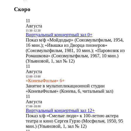
Скоро
11
Августа
11:30
-
12:30
Виртуальный концертный зал 0+
Показ м/ф «Мойдодыр» (Союзмультфильм, 1954,
16 мин.); «Ивашка из Дворца пионеров»
(Союзмультфильм, 1981, 10 мин.); «Паровозик из
Ромашкова» (Союзмультфильм, 1967, 10 мин.)
(Ульяновой, 1, зал № 12)
11
Августа
12:00
-
13:00
«КоневаФильм» 6+
Занятие в мультипликационной студии
«КоневаФильм» (Конева, 6, читальный зал)
11
Августа
17:00
-
18:00
Виртуальный концертный зал 12+
Показ х/ф «Смелые люди» к 100-летию актера
театра и кино Сергея Гурзо (Мосфильм, 1950, 95
мин.) (Ульяновой, 1, зал № 12)