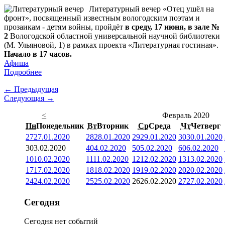
Литературный вечер «Отец ушёл на
фронт», посвященный известным вологодским поэтам и
прозаикам - детям войны, пройдёт
в среду, 17 июня, в зале №
2
Вологодской областной универсальной научной библиотеки
(М. Ульяновой, 1) в рамках проекта «Литературная гостиная».
Начало в 17 часов.
Афиша
Подробнее
← Предыдущая
Следующая →
<
Февраль 2020
Пн
Понедельник
Вт
Вторник
Ср
Среда
Чт
Четверг
27
27.01.2020
28
28.01.2020
29
29.01.2020
30
30.01.2020
3
03.02.2020
4
04.02.2020
5
05.02.2020
6
06.02.2020
10
10.02.2020
11
11.02.2020
12
12.02.2020
13
13.02.2020
17
17.02.2020
18
18.02.2020
19
19.02.2020
20
20.02.2020
24
24.02.2020
25
25.02.2020
26
26.02.2020
27
27.02.2020
Сегодня
Сегодня нет событий