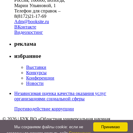
Россия, 160000, Вологда,
Марии Ульяновой, 1
Телефон для справок –
8(8172)21-17-69
Adm@booksite.ru
ВКонтакте
Видеохостинг
реклама
избранное
Выставки
Конкурсы
Конференции
Новости
Независимая оценка качества оказания услуг
организациями социальной сферы
Противодействие коррупции
© 2026 | БУК ВО «Областная универсальная научная
библиотека»
Мы cохраняем файлы cookie: если не
Принимаю
↑