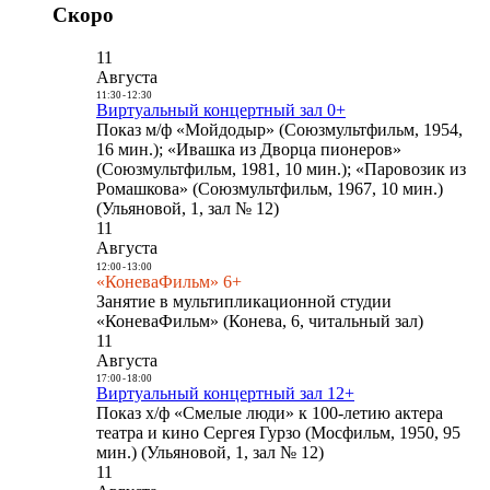
Скоро
11
Августа
11:30
-
12:30
Виртуальный концертный зал 0+
Показ м/ф «Мойдодыр» (Союзмультфильм, 1954,
16 мин.); «Ивашка из Дворца пионеров»
(Союзмультфильм, 1981, 10 мин.); «Паровозик из
Ромашкова» (Союзмультфильм, 1967, 10 мин.)
(Ульяновой, 1, зал № 12)
11
Августа
12:00
-
13:00
«КоневаФильм» 6+
Занятие в мультипликационной студии
«КоневаФильм» (Конева, 6, читальный зал)
11
Августа
17:00
-
18:00
Виртуальный концертный зал 12+
Показ х/ф «Смелые люди» к 100-летию актера
театра и кино Сергея Гурзо (Мосфильм, 1950, 95
мин.) (Ульяновой, 1, зал № 12)
11