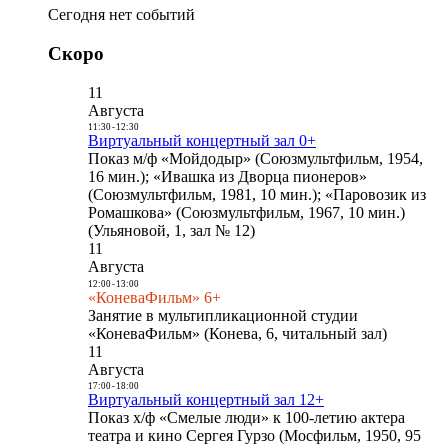
Сегодня нет событий
Скоро
11
Августа
11:30
-
12:30
Виртуальный концертный зал 0+
Показ м/ф «Мойдодыр» (Союзмультфильм, 1954,
16 мин.); «Ивашка из Дворца пионеров»
(Союзмультфильм, 1981, 10 мин.); «Паровозик из
Ромашкова» (Союзмультфильм, 1967, 10 мин.)
(Ульяновой, 1, зал № 12)
11
Августа
12:00
-
13:00
«КоневаФильм» 6+
Занятие в мультипликационной студии
«КоневаФильм» (Конева, 6, читальный зал)
11
Августа
17:00
-
18:00
Виртуальный концертный зал 12+
Показ х/ф «Смелые люди» к 100-летию актера
театра и кино Сергея Гурзо (Мосфильм, 1950, 95