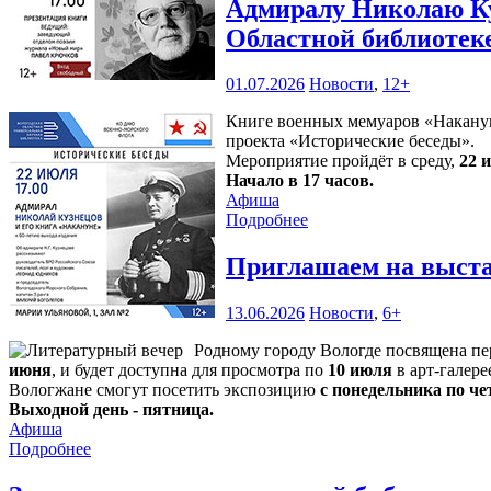
Адмиралу Николаю Ку
Областной библиотек
01.07.2026
Новости
,
12+
Книге военных мемуаров «Накануне
проекта «Исторические беседы».
Мероприятие пройдёт в среду,
22 
Начало в 17 часов.
Афиша
Подробнее
Приглашаем на выста
13.06.2026
Новости
,
6+
Родному городу Вологде посвящена п
июня
, и будет доступна для просмотра по
10 июля
в арт-галере
Вологжане смогут посетить экспозицию
с понедельника по чет
Выходной день - пятница.
Афиша
Подробнее