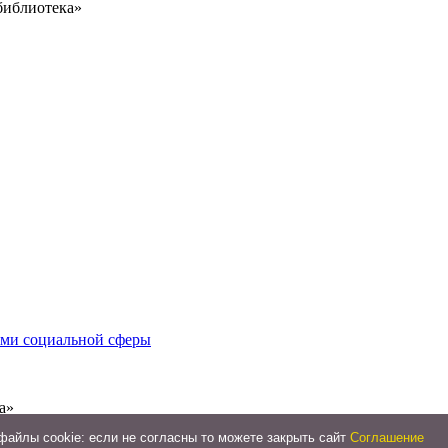
библиотека»
иями социальной сферы
а»
айлы cookie: если не согласны то можете закрыть сайт
Соглашение