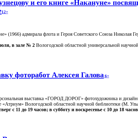
знецову и его книге «Накануне» посвящ
е
12+
» (1966) адмирала флота и Героя Советского Союза Николая Гер
июля, в зале № 2
Вологодской областной универсальной научной 
вку фоторабот Алексея Галова
6+
ерсональная выставка «ГОРОД ДОРОГ» фотохудожника и дизайн
е «Атриум» Вологодской областной научной библиотеки (М. Улья
верг с 11 до 19 часов; в субботу и воскресенье с 10 до 18 часов