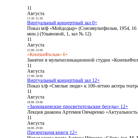
11
Августа
11:30
-
12:30
Виртуальный концертный зал 0+
Показ м/ф «Мойдодыр» (Союзмультфильм, 1954, 16 
мин.) (Ульяновой, 1, зал № 12)
11
Августа
12:00
-
13:00
«КоневаФильм» 6+
Занятие в мультипликационной студии «КоневаФиль
11
Августа
17:00
-
18:00
Виртуальный концертный зал 12+
Показ х/ф «Смелые люди» к 100-летию актера театра
11
Августа
18:00
-
19:00
«Заоникиевские просветительские беседы» 12+
Лекция диакона Артемия Овчаренко «Актуальность 
11
Августа
18:00
-
19:00
Презентация книги 12+
Новая книга поэта Антона Чёрного «Сбор» (ул. М. У