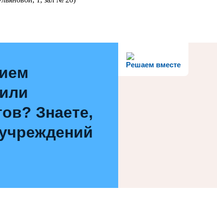
Решаем вместе
нием
 или
ов? Знаете,
 учреждений