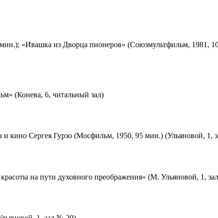
мин.); «Ивашка из Дворца пионеров» (Союзмультфильм, 1981, 10
м» (Конева, 6, читальный зал)
 и кино Сергея Гурзо (Мосфильм, 1950, 95 мин.) (Ульяновой, 1, 
красоты на пути духовного преображения» (М. Ульяновой, 1, за
льяновой, 1, зал № 20)