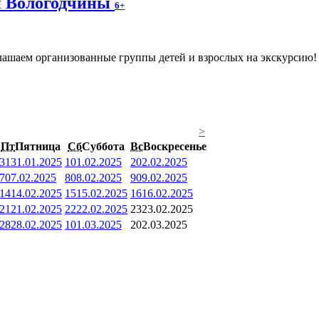
ки Вологодчины
6+
ашаем организованные группы детей и взрослых на экскурсию! Ч
>
Пт
Пятница
Сб
Суббота
Вс
Воскресенье
31
31.01.2025
1
01.02.2025
2
02.02.2025
7
07.02.2025
8
08.02.2025
9
09.02.2025
14
14.02.2025
15
15.02.2025
16
16.02.2025
21
21.02.2025
22
22.02.2025
23
23.02.2025
28
28.02.2025
1
01.03.2025
2
02.03.2025