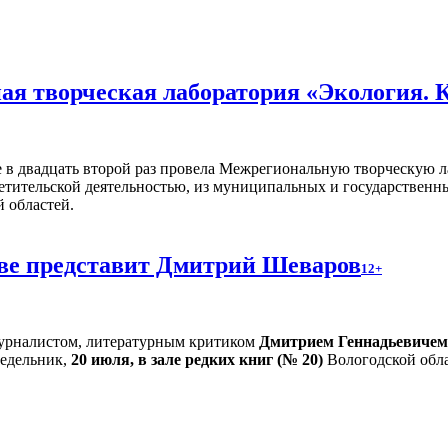
я творческая лаборатория «Экология. 
 в двадцать второй раз провела Межрегиональную творческую л
ветительской деятельностью, из муниципальных и государствен
 областей.
тве представит Дмитрий Шеваров
12+
 журналистом, литературным критиком
Дмитрием Геннадьевиче
едельник,
20 июля, в зале редких книг (№ 20)
Вологодской обла