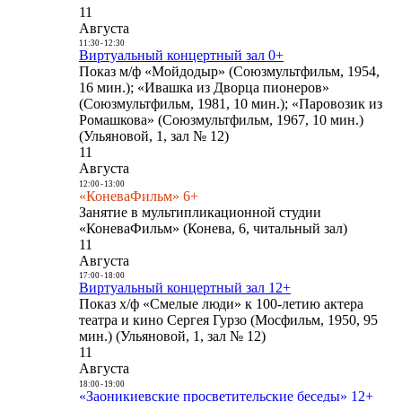
11
Августа
11:30
-
12:30
Виртуальный концертный зал 0+
Показ м/ф «Мойдодыр» (Союзмультфильм, 1954,
16 мин.); «Ивашка из Дворца пионеров»
(Союзмультфильм, 1981, 10 мин.); «Паровозик из
Ромашкова» (Союзмультфильм, 1967, 10 мин.)
(Ульяновой, 1, зал № 12)
11
Августа
12:00
-
13:00
«КоневаФильм» 6+
Занятие в мультипликационной студии
«КоневаФильм» (Конева, 6, читальный зал)
11
Августа
17:00
-
18:00
Виртуальный концертный зал 12+
Показ х/ф «Смелые люди» к 100-летию актера
театра и кино Сергея Гурзо (Мосфильм, 1950, 95
мин.) (Ульяновой, 1, зал № 12)
11
Августа
18:00
-
19:00
«Заоникиевские просветительские беседы» 12+