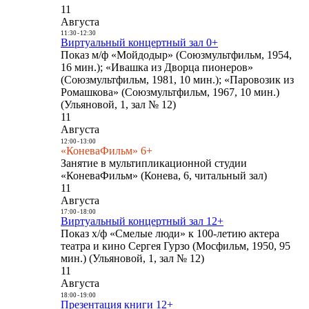
11
Августа
11:30
-
12:30
Виртуальный концертный зал 0+
Показ м/ф «Мойдодыр» (Союзмультфильм, 1954,
16 мин.); «Ивашка из Дворца пионеров»
(Союзмультфильм, 1981, 10 мин.); «Паровозик из
Ромашкова» (Союзмультфильм, 1967, 10 мин.)
(Ульяновой, 1, зал № 12)
11
Августа
12:00
-
13:00
«КоневаФильм» 6+
Занятие в мультипликационной студии
«КоневаФильм» (Конева, 6, читальный зал)
11
Августа
17:00
-
18:00
Виртуальный концертный зал 12+
Показ х/ф «Смелые люди» к 100-летию актера
театра и кино Сергея Гурзо (Мосфильм, 1950, 95
мин.) (Ульяновой, 1, зал № 12)
11
Августа
18:00
-
19:00
Презентация книги 12+